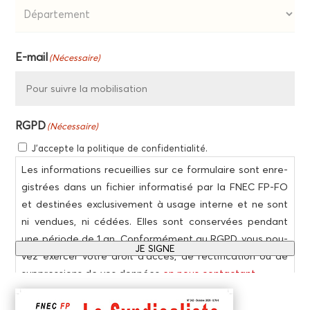
Dépar­
E‑mail
(Néces­saire)
te­
ment
RGPD
(Néces­saire)
J’accepte la poli­tique de confidentialité.
Les infor­ma­tions recueillies sur ce for­mu­laire sont enre­
gis­trées dans un fichier infor­ma­ti­sé par la FNEC FP-FO
et des­ti­nées exclu­si­ve­ment à usage interne et ne sont
ni ven­dues, ni cédées. Elles sont conser­vées pen­dant
une période de 1 an. Confor­mé­ment au RGPD, vous pou­
JE SIGNE
vez exer­cer votre droit d’accès, de rec­ti­fi­ca­tion ou de
sup­pres­sions de vos don­nées
en nous contac­tant
.