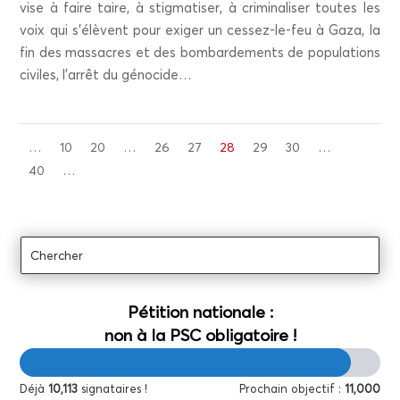
vise à faire taire, à stig­ma­ti­ser, à cri­mi­na­li­ser toutes les
voix qui s’élèvent pour exi­ger un ces­sez-le-feu à Gaza, la
fin des mas­sacres et des bom­bar­de­ments de popu­la­tions
civiles, l’arrêt du génocide…
…
10
20
…
26
27
28
29
30
…
40
…
Péti­tion natio­nale :
non à la PSC obligatoire !
Déjà
10,113
signataires !
Pro­chain objec­tif :
11,000