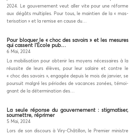
2024. Le gou­ver­ne­ment veut aller vite pour une réforme
aux dégâts mul­tiples. Pour tous, le main­tien de la « mas­
te­ri­sa­tion » et la remise en cause du…
Pour blo­quer le « choc des savoirs » et les mesures
qui cassent l’École pub…
6 Mai, 2024
La mobi­li­sa­tion pour obte­nir les moyens néces­saires à la
réus­site de leurs élèves, pour leur salaire et contre le
« choc des savoirs », enga­gée depuis le mois de jan­vier, se
pour­suit mal­gré les périodes de vacances zonées, témoi­
gnant de la déter­mi­na­tion des…
La seule réponse du gou­ver­ne­ment : stig­ma­ti­ser,
sou­mettre, réprimer
5 Mai, 2024
Lors de son dis­cours à Viry-Châ­tillon, le Pre­mier ministre