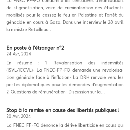
La FNEC FP-FO condamne les ten­ta­tives d’intimidation,
de stig­ma­ti­sa­tion, voire de cri­mi­na­li­sa­tion des étu­diants
mobi­li­sés pour le ces­sez-le-feu en Pales­tine et l’arrêt du
géno­cide en cours à Gaza. Dans une inter­view le 28 avril,
la ministre Retailleau…
En poste à l’é­tran­ger n°2
24 Avr, 2024
En résu­mé : 1. Reva­lo­ri­sa­tion des indem­ni­tés
(ISVL/ICCVL)- La FNEC-FP-FO demande une reva­lo­ri­sa­
tion géné­rale face à l’in­fla­tion- La DRH ren­voie vers les
postes diplo­ma­tiques pour les demandes d’aug­men­ta­tion
2. Ques­tions de rému­né­ra­tion- Dis­cus­sion sur la…
Stop à la remise en cause des liber­tés publiques !
20 Avr, 2024
La FNEC FP-FO dénonce la dérive liber­ti­cide en cours qui