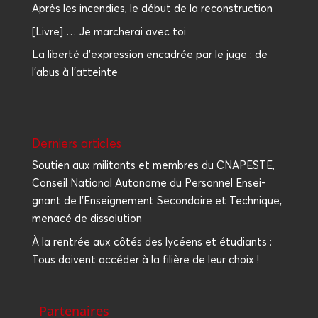
Après les incendies, le début de la reconstruction
[Livre] … Je marcherai avec toi
La liberté d'expression encadrée par le juge : de
l'abus à l'atteinte
Der­niers articles
Sou­tien aux mili­tants et membres du CNAPESTE,
Conseil Natio­nal Auto­nome du Per­son­nel Ensei­
gnant de l’Enseignement Secon­daire et Tech­nique,
mena­cé de dissolution
À la ren­trée aux côtés des lycéens et étu­diants :
Tous doivent accé­der à la filière de leur choix !
Partenaires