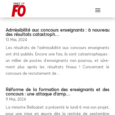
Admis­si­bi­li­té aux concours ensei­gnants : à nou­veau
des résul­tats catastroph…
13 Mai, 2024
Les résul­tats de l’admissibilité aux concours ensei­gnants
ont été publiés. Encore une fois, ils sont catas­tro­phiques :
un mil­lier de postes d’enseignants non pour­vus, et sûre­
ment plus après les résul­tats finaux ! Concer­nant le
concours de recru­te­ment de…
Réforme de la for­ma­tion des ensei­gnants et des
concours : une attaque d’amp…
9 Mai, 2024
La ministre Bel­lou­bet a pré­sen­té le lun­di 6 mai son pro­jet,
pour une mise en œuvre dès la ren­trée de sep­tembre