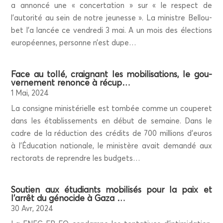
a annon­cé une « concer­ta­tion » sur « le res­pect de
l’autorité au sein de notre jeu­nesse ». La ministre Bel­lou­
bet l’a lan­cée ce ven­dre­di 3 mai. A un mois des élec­tions
euro­péennes, per­sonne n’est dupe…
Face au tol­lé, crai­gnant les mobi­li­sa­tions, le gou­
ver­ne­ment renonce à récup…
1 Mai, 2024
La consigne minis­té­rielle est tom­bée comme un cou­pe­ret
dans les éta­blis­se­ments en début de semaine. Dans le
cadre de la réduc­tion des cré­dits de 700 mil­lions d’euros
à l’Éducation natio­nale, le minis­tère avait deman­dé aux
rec­to­rats de reprendre les budgets…
Sou­tien aux étu­diants mobi­li­sés pour la paix et
l’arrêt du géno­cide à Gaza …
30 Avr, 2024