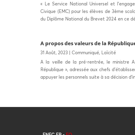
« Le Service National Universel et l’engag
Civique (EMC) pour les élèves de 3ème scol
du Diplôme National du Brevet 2024 en ce débu
A pro­pos des valeurs de la Répu­blique
31 Août, 2023
|
Communiqué
,
Laïcité
A la veille de la pré-rentrée, le ministre
République », adressée aux chefs d’établiss
appuyer les personnels suite à sa décision d’in
FNEC FP -
FO