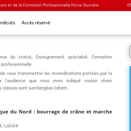
ure et de la Formation Professionnelle Force Ouvrière
01
n­di­cats
Accès réser­vé
nse du statut
,
Enseignement spécialisé
,
Formation
 professionnelle
e vous transmettre les revendications portées par la
l’audience que vous avez indiqué vouloir réunir
 classes sont surchargées (allant...
que du Nord : bour­rage de crâne et marche
t
,
Laïcité