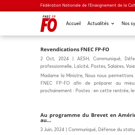
Fédération Nationale de l’Enseignement de la Cult
Accueil
Actua­li­tés
Nos sy
Reven­di­ca­tions FNEC FP-FO
2 Oct, 2024
|
AESH
,
Communiqué
,
Défe
professionnelle
,
Laïcité
,
Postes
,
Salaires
,
Voie
Madame la Ministre, Nous nous permettons d
FNEC FP-FO afin de préparer au mieux 
prochainement : Postes : en cette rentrée, les
Au pro­gramme du Bre­vet en Amé­ri
au…
3 Juin, 2024
|
Communiqué
,
Défense du statu