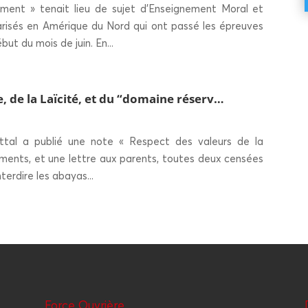
ement » tenait lieu de sujet d’Enseignement Moral et
arisés en Amérique du Nord qui ont passé les épreuves
t du mois de juin. En...
, de la Laï­ci­té, et du “domaine réserv…
 Attal a publié une note « Respect des valeurs de la
ements, et une lettre aux parents, toutes deux censées
terdire les abayas...
Force Ouvrière