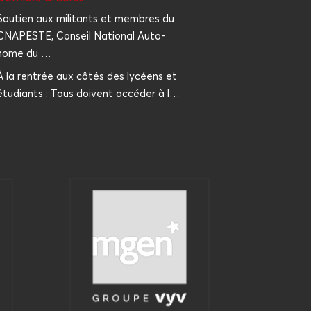
Sou­tien aux mili­tants et membres du
CNAPESTE, Conseil Natio­nal Auto­
nome du …
À la ren­trée aux côtés des lycéens et
étu­diants : Tous doivent accé­der à l…