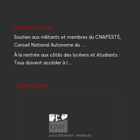
Der­niers articles
Sou­tien aux mili­tants et membres du CNAPESTE,
Conseil Natio­nal Auto­nome du …
À la ren­trée aux côtés des lycéens et étu­diants :
Tous doivent accé­der à l…
Partenaires