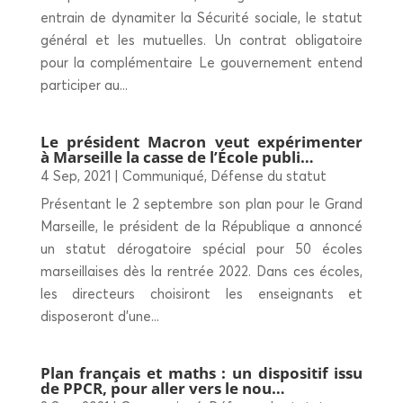
entrain de dynamiter la Sécurité sociale, le statut
général et les mutuelles. Un contrat obligatoire
pour la complémentaire Le gouvernement entend
participer au...
Le pré­sident Macron veut expé­ri­men­ter
à Mar­seille la casse de l’École publi…
4 Sep, 2021
|
Communiqué
,
Défense du statut
Présentant le 2 septembre son plan pour le Grand
Marseille, le président de la République a annoncé
un statut dérogatoire spécial pour 50 écoles
marseillaises dès la rentrée 2022. Dans ces écoles,
les directeurs choisiront les enseignants et
disposeront d'une...
Plan fran­çais et maths : un dis­po­si­tif issu
de PPCR, pour aller vers le nou…