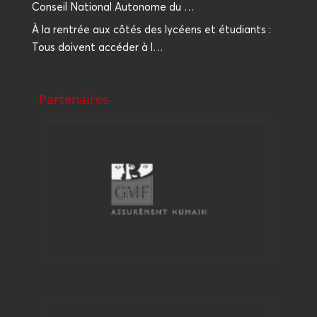
Conseil Natio­nal Auto­nome du …
À la ren­trée aux côtés des lycéens et étu­diants :
Tous doivent accé­der à l…
Partenaires