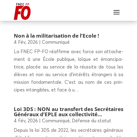
Non à la mili­ta­ri­sa­tion de l’Ecole !
4 Fév, 2026
|
Communiqué
La FNEC FP-FO réaf­firme avec force son atta­che­
ment à une École publique, laïque et éman­ci­pa­
trice, pla­cée au ser­vice de la réus­site de tous les
élèves et non au ser­vice d’in­té­rêts étran­gers à sa
mis­sion fon­da­men­tale. C’est au nom de ces prin­
cipes intan­gibles, et face à u…
Loi 3DS : NON au trans­fert des Secré­taires
Géné­raux d’EPLE aux collectivité…
4 Fév, 2026
|
Communiqué
,
Défense du statut
Depuis la loi 3DS de 2022, les secré­taires géné­raux