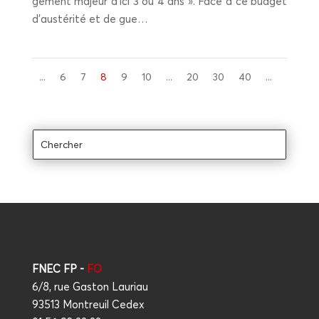
ge­ment majeur d’i­ci 3 ou 4 ans ». Face à ce bud­get
d’aus­té­ri­té et de gue…
...
6
7
8
9
10
...
20
30
40
...
FNEC FP -
FO
6/8, rue Gaston Lauriau
93513 Montreuil Cedex