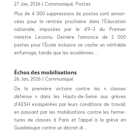
27 Jan, 2026
|
Communiqué
,
Postes
Plus de 4 000 sup­pres­sions de postes sont annon­
cées pour la ren­trée pro­chaine dans l’É­du­ca­tion
natio­nale, impo­sées par le 49–3 du Pre­mier
ministre Lecor­nu. Der­rière l’an­nonce de 2 000
postes pour l’É­cole inclu­sive se cache un véri­table
enfu­mage, tan­dis que les académies…
Échos des mobilisations
26 Jan, 2026
|
Communiqué
De la pre­mière vic­toire contre les « classes
défense » dans les Hauts-de-Seine aux grèves
d’AESH exas­pé­rées par leurs condi­tions de tra­vail,
en pas­sant par les mobi­li­sa­tions contre les fer­me­
tures de classes à Paris et l’ap­pel à la grève en
Gua­de­loupe contre un décret di…