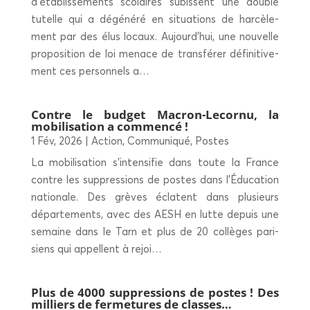
d’é­ta­blis­se­ments sco­laires subissent une double
tutelle qui a dégé­né­ré en situa­tions de har­cè­le­
ment par des élus locaux. Aujourd’­hui, une nou­velle
pro­po­si­tion de loi menace de trans­fé­rer défi­ni­ti­ve­
ment ces per­son­nels a…
Contre le bud­get Macron-Lecor­nu, la
mobi­li­sa­tion a commencé !
1 Fév, 2026
|
Action
,
Communiqué
,
Postes
La mobi­li­sa­tion s’in­ten­si­fie dans toute la France
contre les sup­pres­sions de postes dans l’É­du­ca­tion
natio­nale. Des grèves éclatent dans plu­sieurs
dépar­te­ments, avec des AESH en lutte depuis une
semaine dans le Tarn et plus de 20 col­lèges pari­
siens qui appellent à rejoi…
Plus de 4000 sup­pres­sions de postes ! Des
mil­liers de fer­me­tures de classes…