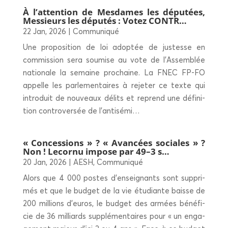
À l’attention de Mes­dames les dépu­tées,
Mes­sieurs les dépu­tés : Votez CONTR…
22 Jan, 2026
|
Communiqué
Une pro­po­si­tion de loi adop­tée de jus­tesse en
com­mis­sion sera sou­mise au vote de l’As­sem­blée
natio­nale la semaine pro­chaine. La FNEC FP-FO
appelle les par­le­men­taires à reje­ter ce texte qui
intro­duit de nou­veaux délits et reprend une défi­ni­
tion contro­ver­sée de l’antisémi…
« Conces­sions » ? « Avan­cées sociales » ?
Non ! Lecor­nu impose par 49–3 s…
20 Jan, 2026
|
AESH
,
Communiqué
Alors que 4 000 postes d’en­sei­gnants sont sup­pri­
més et que le bud­get de la vie étu­diante baisse de
200 mil­lions d’eu­ros, le bud­get des armées béné­fi­
cie de 36 mil­liards sup­plé­men­taires pour « un enga­