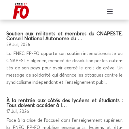
Sou­tien aux mili­tants et membres du CNAPESTE,
Conseil Natio­nal Auto­nome du …
29 Juil, 2026
La FNEC FP-FO apporte son sou­tien inter­na­tio­na­liste au
CNAPESTE algé­rien, mena­cé de dis­so­lu­tion par les auto­ri­
tés de son pays pour avoir exer­cé le droit de grève. Un
mes­sage de soli­da­ri­té qui dénonce les attaques contre le
syn­di­ca­lisme indé­pen­dant et l’en­sei­gne­ment publ…
À la ren­trée aux côtés des lycéens et étu­diants :
Tous doivent accé­der à l…
17 Juil, 2026
Face à la crise de l’ac­cueil dans l’en­sei­gne­ment supé­rieur,
la FNEC FP-FO mobi­lise ensei­gnants, lycéens et étu­