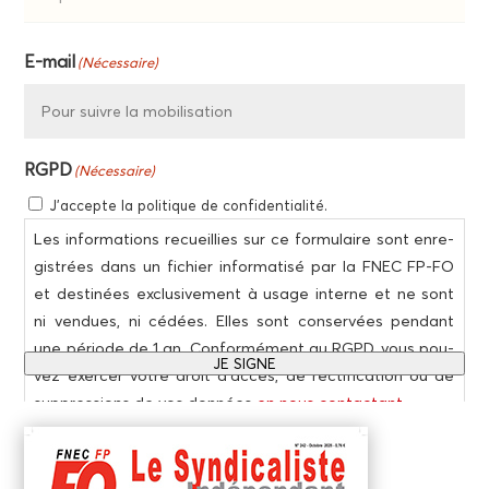
Dépar­
E‑mail
(Néces­saire)
te­
ment
RGPD
(Néces­saire)
J’accepte la poli­tique de confidentialité.
Les infor­ma­tions recueillies sur ce for­mu­laire sont enre­
gis­trées dans un fichier infor­ma­ti­sé par la FNEC FP-FO
et des­ti­nées exclu­si­ve­ment à usage interne et ne sont
ni ven­dues, ni cédées. Elles sont conser­vées pen­dant
une période de 1 an. Confor­mé­ment au RGPD, vous pou­
JE SIGNE
vez exer­cer votre droit d’accès, de rec­ti­fi­ca­tion ou de
sup­pres­sions de vos don­nées
en nous contac­tant
.