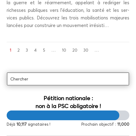
la guerre et le réar­me­ment, appe­lant à redi­ri­ger les
richesses publiques vers l’é­du­ca­tion, la san­té et les ser­
vices publics. Décou­vrez les trois mobi­li­sa­tions majeures
lan­cées pour construire un mou­ve­ment irrésisti…
1
2
3
4
5
…
10
20
30
…
Péti­tion natio­nale :
non à la PSC obligatoire !
Déjà
10,117
signataires !
Pro­chain objec­tif :
11,000