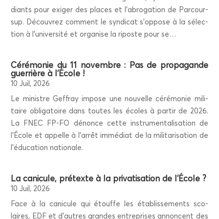
diants pour exi­ger des places et l’a­bro­ga­tion de Par­cour­
sup. Décou­vrez com­ment le syn­di­cat s’op­pose à la sélec­
tion à l’u­ni­ver­si­té et orga­nise la riposte pour se…
Céré­mo­nie du 11 novembre : Pas de pro­pa­gande
guer­rière à l’École !
10 Juil, 2026
Le ministre Gef­fray impose une nou­velle céré­mo­nie mili­
taire obli­ga­toire dans toutes les écoles à par­tir de 2026.
La FNEC FP-FO dénonce cette ins­tru­men­ta­li­sa­tion de
l’É­cole et appelle à l’ar­rêt immé­diat de la mili­ta­ri­sa­tion de
l’é­du­ca­tion nationale.
La cani­cule, pré­texte à la pri­va­ti­sa­tion de l’École ?
10 Juil, 2026
Face à la cani­cule qui étouffe les éta­blis­se­ments sco­
laires, EDF et d’autres grandes entre­prises annoncent des