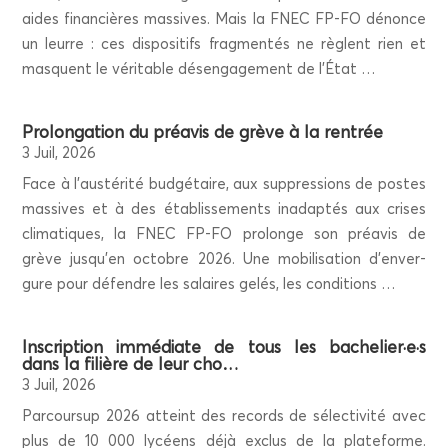
aides finan­cières mas­sives. Mais la FNEC FP-FO dénonce
un leurre : ces dis­po­si­tifs frag­men­tés ne règlent rien et
masquent le véri­table désen­ga­ge­ment de l’État …
Pro­lon­ga­tion du pré­avis de grève à la rentrée
3 Juil, 2026
Face à l’aus­té­ri­té bud­gé­taire, aux sup­pres­sions de postes
mas­sives et à des éta­blis­se­ments inadap­tés aux crises
cli­ma­tiques, la FNEC FP-FO pro­longe son pré­avis de
grève jus­qu’en octobre 2026. Une mobi­li­sa­tion d’en­ver­
gure pour défendre les salaires gelés, les conditions …
Ins­crip­tion immé­diate de tous les bachelier·e·s
dans la filière de leur cho…
3 Juil, 2026
Par­cour­sup 2026 atteint des records de sélec­ti­vi­té avec
plus de 10 000 lycéens déjà exclus de la pla­te­forme.