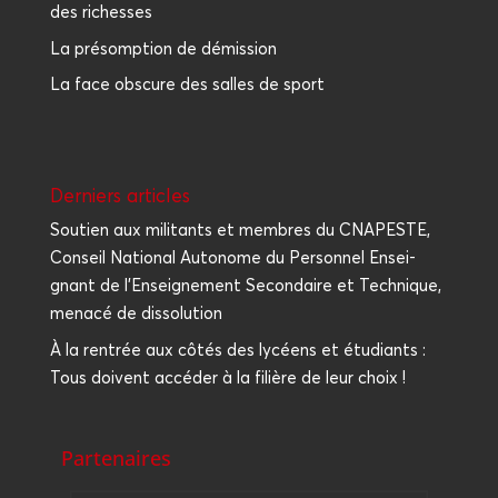
des richesses
La présomption de démission
La face obscure des salles de sport
Der­niers articles
Sou­tien aux mili­tants et membres du CNAPESTE,
Conseil Natio­nal Auto­nome du Per­son­nel Ensei­
gnant de l’Enseignement Secon­daire et Tech­nique,
mena­cé de dissolution
À la ren­trée aux côtés des lycéens et étu­diants :
Tous doivent accé­der à la filière de leur choix !
Partenaires