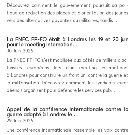
Décou­vrez com­ment le gou­ver­ne­ment pour­suit sa poli­
tique de réduc­tion des places et d’o­rien­ta­tion des jeunes
vers des alter­na­tives payantes ou mili­taires, tandis …
La FNEC FP-FO était à Londres les 19 et 20 juin
pour le mee­ting internation…
30 Juin, 2026
La FNEC FP-FO s’est mobi­li­sée aux côtés de mil­liers d’ac­
ti­vistes euro­péens lors d’un mee­ting inter­na­tio­nal
à Londres pour construire un front uni contre la guerre et
la mili­ta­ri­sa­tion. Décou­vrez com­ment les syn­di­cats euro­
péens s’or­ga­nisent pour défendre les ser­vices pub…
Appel de la confé­rence inter­na­tio­nale contre la
guerre adop­té à Londres le …
29 Juin, 2026
Une confé­rence inter­na­tio­nale ras­semble les voix contre