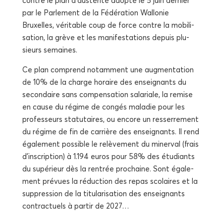
contre le plan d’austérité adop­té le 5 juin der­nier
par le Par­le­ment de la Fédé­ra­tion Wal­lo­nie
Bruxelles, véri­table coup de force contre la mobi­li­
sa­tion, la grève et les mani­fes­ta­tions depuis plu­
sieurs semaines.
Ce plan com­prend notam­ment une aug­men­ta­tion
de 10% de la charge horaire des ensei­gnants du
secon­daire sans com­pen­sa­tion sala­riale, la remise
en cause du régime de congés mala­die pour les
pro­fes­seurs sta­tu­taires, ou encore un res­ser­re­ment
du régime de fin de car­rière des ensei­gnants. Il rend
éga­le­ment pos­sible le relè­ve­ment du miner­val (frais
d’inscription) à 1.194 euros pour 58% des étu­diants
du supé­rieur dès la ren­trée pro­chaine. Sont éga­le­
ment pré­vues la réduc­tion des repas sco­laires et la
sup­pres­sion de la titu­la­ri­sa­tion des ensei­gnants
contrac­tuels à par­tir de 2027…