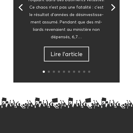
Ce chaos n’est pas une fata­li­té : c’est
le résul­tat d’an­nées de dés­in­ves­tis­se­
ment assu­mé. Pen­dant que des mil­
liards reve­naient au minis­tère non
dépen­sés, 6,7…
Lire l’ar­ticle