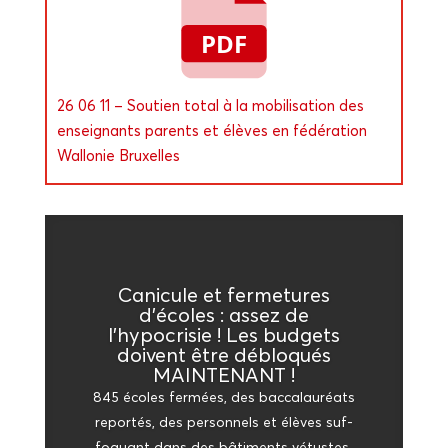
26 06 11 – Sou­tien total à la mobi­li­sa­tion des
ensei­gnants parents et élèves en fédé­ra­tion
Wal­lo­nie Bruxelles
Cani­cule et fer­me­tures
d’écoles : assez de
l’hypocrisie ! Les bud­gets
doivent être déblo­qués
MAINTENANT !
845 écoles fer­mées, des bac­ca­lau­réats
repor­tés, des per­son­nels et élèves suf­
fo­quant dans des bâti­ments vétustes.