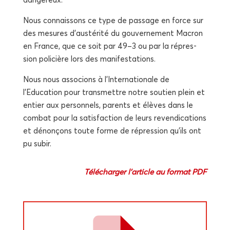
Nous connais­sons ce type de pas­sage en force sur
des mesures d’austérité du gou­ver­ne­ment Macron
en France, que ce soit par 49–3 ou par la répres­
sion poli­cière lors des manifestations.
Nous nous asso­cions à l’Internationale de
l’Education pour trans­mettre notre sou­tien plein et
entier aux per­son­nels, parents et élèves dans le
com­bat pour la satis­fac­tion de leurs reven­di­ca­tions
et dénon­çons toute forme de répres­sion qu’ils ont
pu subir.
Télé­char­ger l’article au for­mat PDF