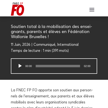
Sou­tien total à la mobi­li­sa­tion des ensei­
gnants, parents et élèves en Fédé­ra­tion
Wal­lo­nie Bruxelles !
11 Juin, 2026
Com­mu­ni­qué
,
Inter­na­tio­nal
Temps de lec­ture :
1 min
(
391
mots)
Lecteur
00:00
02:00
audio
La FNEC FP FO apporte son sou­tien aux per­son­
nels de l’enseignement, aux parents et aux élèves
mobi­li­sés avec leurs orga­ni­sa­tions syn­di­cales