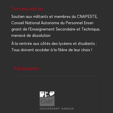
Der­niers articles
Sou­tien aux mili­tants et membres du CNAPESTE,
Conseil Natio­nal Auto­nome du Per­son­nel Ensei­
gnant de l’Enseignement Secon­daire et Tech­nique,
mena­cé de dissolution
À la ren­trée aux côtés des lycéens et étu­diants :
Tous doivent accé­der à la filière de leur choix !
Partenaires