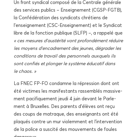
Un front syn­di­cal com­po­sé de la Cen­trale géné­rale
des ser­vices publics – Ensei­gne­ment (CGSP-FGTB),
la Confé­dé­ra­tion des syn­di­cats chré­tiens de
l’enseignement (CSC-Ensei­gne­ment) et le Syn­di­cat
libre de la fonc­tion publique (SLFP) –, a rap­pe­lé que
« ces mesures d’austérité vont pro­fon­dé­ment réduire
les moyens d’encadrement des jeunes, dégra­der les
condi­tions de tra­vail des per­son­nels aux­quels ils
sont confiés et plon­ger le sys­tème édu­ca­tif dans
le chaos. »
La FNEC FP-FO condamne la répres­sion dont ont
été vic­times les mani­fes­tants ras­sem­blés mas­si­ve­
ment paci­fi­que­ment jeu­di 4 juin devant le Par­le­
ment à Bruxelles. Des parents d’élèves ont reçu
des coups de matraque, des ensei­gnants ont été
pla­qués contre un mur vio­lem­ment et l’intervention
de la police a sus­ci­té des mou­ve­ments de foules
dangereux.