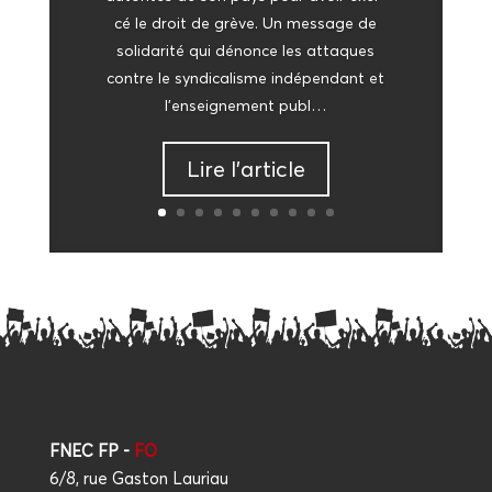
cé le droit de grève. Un mes­sage de
soli­da­ri­té qui dénonce les attaques
contre le syn­di­ca­lisme indé­pen­dant et
l’en­sei­gne­ment publ…
Lire l’ar­ticle
FNEC FP -
FO
6/8, rue Gaston Lauriau