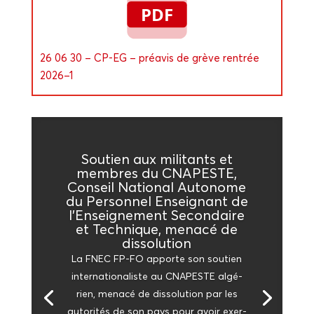
26 06 30 – CP-EG – pré­avis de grève ren­trée
2026–1
Sou­tien aux mili­tants et
membres du CNAPESTE,
Conseil Natio­nal Auto­nome
du Per­son­nel Ensei­gnant de
l’Enseignement Secon­daire
et Tech­nique, mena­cé de
dissolution
La FNEC FP-FO apporte son sou­tien
inter­na­tio­na­liste au CNAPESTE algé­
rien, mena­cé de dis­so­lu­tion par les
auto­ri­tés de son pays pour avoir exer­