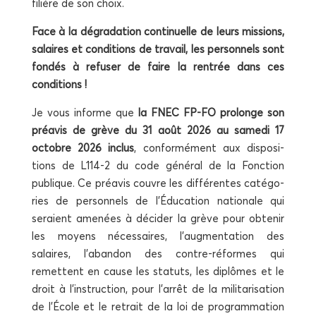
filière de son choix.
Face à la dégra­da­tion conti­nuelle de leurs mis­sions,
salaires et condi­tions de tra­vail, les per­son­nels sont
fon­dés à refu­ser de faire la ren­trée dans ces
conditions !
Je vous informe que
la FNEC FP-FO pro­longe son
pré­avis de grève du 31 août 2026 au same­di 17
octobre 2026 inclus
, confor­mé­ment aux dis­po­si­
tions de L114‑2 du code géné­ral de la Fonc­tion
publique. Ce pré­avis couvre les dif­fé­rentes caté­go­
ries de per­son­nels de l’Éducation natio­nale qui
seraient ame­nées à déci­der la grève pour obte­nir
les moyens néces­saires, l’augmentation des
salaires, l’abandon des contre-réformes qui
remettent en cause les sta­tuts, les diplômes et le
droit à l’instruction, pour l’arrêt de la mili­ta­ri­sa­tion
de l’École et le retrait de la loi de pro­gram­ma­tion