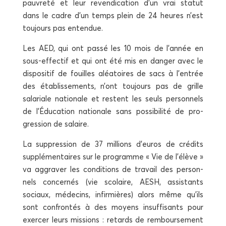
pau­vre­té et leur reven­di­ca­tion d’un vrai sta­tut
dans le cadre d’un temps plein de 24 heures n’est
tou­jours pas entendue.
Les AED, qui ont pas­sé les 10 mois de l’année en
sous-effec­tif et qui ont été mis en dan­ger avec le
dis­po­si­tif de fouilles aléa­toires de sacs à l’entrée
des éta­blis­se­ments, n’ont tou­jours pas de grille
sala­riale natio­nale et res­tent les seuls per­son­nels
de l’Éducation natio­nale sans pos­si­bi­li­té de pro­
gres­sion de salaire.
La sup­pres­sion de 37 mil­lions d’euros de cré­dits
sup­plé­men­taires sur le pro­gramme « Vie de l’élève »
va aggra­ver les condi­tions de tra­vail des per­son­
nels concer­nés (vie sco­laire, AESH, assis­tants
sociaux, méde­cins, infir­mières) alors même qu’ils
sont confron­tés à des moyens insuf­fi­sants pour
exer­cer leurs mis­sions : retards de rem­bour­se­ment