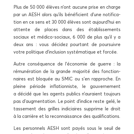
Plus de 50 000 élèves n’ont aucune prise en charge
par un AESH alors qu’ils béné­fi­cient d’une noti­fi­ca­
tion en ce sens et 30 000 élèves sont aujourd’hui en
attente de places dans des éta­blis­se­ments
sociaux et médi­co-sociaux, 6 000 de plus qu’il y a
deux ans : vous déci­dez pour­tant de pour­suivre
votre poli­tique d’inclusion sys­té­ma­tique et forcée.
Autre consé­quence de l’économie de guerre : la
rému­né­ra­tion de la grande majo­ri­té des fonc­tion­
naires est blo­quée au SMIC ou s’en rap­proche. En
pleine période infla­tion­niste, le gou­ver­ne­ment
a déci­dé que les agents publics n’auraient tou­jours
pas d’augmentation. Le point d’indice reste gelé, le
tas­se­ment des grilles indi­ciaires sup­prime le droit
à la car­rière et la recon­nais­sance des qualifications.
Les per­son­nels AESH sont payés sous le seuil de