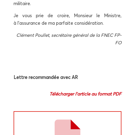
militaire.
Je vous prie de croire, Mon­sieur le Ministre,
à l’assurance de ma par­faite considération.
Clé­ment Poul­let, secré­taire géné­ral de la FNEC FP-
FO
Lettre recom­man­dée avec AR
Télé­char­ger l’article au for­mat PDF