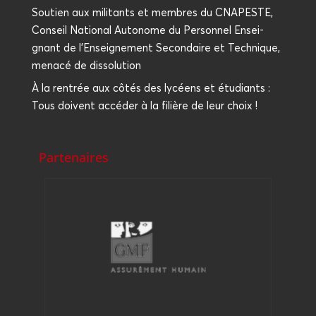
Sou­tien aux mili­tants et membres du CNAPESTE,
Conseil Natio­nal Auto­nome du Per­son­nel Ensei­
gnant de l’Enseignement Secon­daire et Tech­nique,
mena­cé de dissolution
À la ren­trée aux côtés des lycéens et étu­diants :
Tous doivent accé­der à la filière de leur choix !
Partenaires