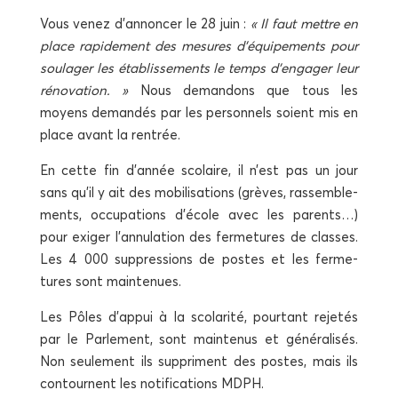
Vous venez d’annoncer le 28 juin :
« Il faut mettre en
place rapi­de­ment des mesures d’équipements pour
sou­la­ger les éta­blis­se­ments le temps d’engager leur
réno­va­tion. »
Nous deman­dons que tous les
moyens deman­dés par les per­son­nels soient mis en
place avant la rentrée.
En cette fin d’année sco­laire, il n’est pas un jour
sans qu’il y ait des mobi­li­sa­tions (grèves, ras­sem­ble­
ments, occu­pa­tions d’école avec les parents…)
pour exi­ger l’annulation des fer­me­tures de classes.
Les 4 000 sup­pres­sions de postes et les fer­me­
tures sont maintenues.
Les Pôles d’appui à la sco­la­ri­té, pour­tant reje­tés
par le Par­le­ment, sont main­te­nus et géné­ra­li­sés.
Non seule­ment ils sup­priment des postes, mais ils
contournent les noti­fi­ca­tions MDPH.