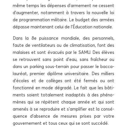
même temps les dépenses d’armement ne cessent
d’augmenter, notam­ment à tra­vers la nou­velle loi
de pro­gram­ma­tion mili­taire. Le bud­get des armées
dépasse main­te­nant celui de l’Éducation nationale.
Dans la 8e puis­sance mon­diale, des per­son­nels,
faute de ven­ti­la­teurs ou de cli­ma­ti­sa­tion, font des
malaises et sont éva­cués par le SAMU. Des élèves
se retrouvent sans point d’eau, sans fraî­cheur ou
dans un par­king sous-ter­rain pour pas­ser le bac­ca­
lau­réat, pre­mier diplôme uni­ver­si­taire. Des mil­liers
d’écoles et de col­lèges ont été fer­més ou ont
fonc­tion­né en mode dégra­dé. Le fait que les bâti­
ments soient tota­le­ment inadap­tés à des phé­no­
mènes qui se répètent chaque année et qui sont
ame­nés à se repro­duire et s’amplifier est la consé­
quence d’absence de mesures prises par votre
gou­ver­ne­ment et tous ceux qui se sont succédé.