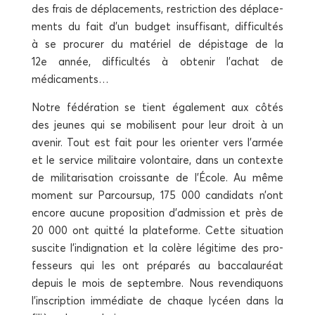
des frais de dépla­ce­ments, res­tric­tion des dépla­ce­
ments du fait d’un bud­get insuf­fi­sant, dif­fi­cul­tés
à se pro­cu­rer du maté­riel de dépis­tage de la
12e année, dif­fi­cul­tés à obte­nir l’achat de
médicaments…
Notre fédé­ra­tion se tient éga­le­ment aux côtés
des jeunes qui se mobi­lisent pour leur droit à un
ave­nir. Tout est fait pour les orien­ter vers l’armée
et le ser­vice mili­taire volon­taire, dans un contexte
de mili­ta­ri­sa­tion crois­sante de l’École. Au même
moment sur Par­cour­sup, 175 000 can­di­dats n’ont
encore aucune pro­po­si­tion d’admission et près de
20 000 ont quit­té la pla­te­forme. Cette situa­tion
sus­cite l’indignation et la colère légi­time des pro­
fes­seurs qui les ont pré­pa­rés au bac­ca­lau­réat
depuis le mois de sep­tembre. Nous reven­di­quons
l’inscription immé­diate de chaque lycéen dans la