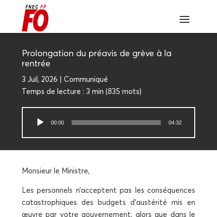
Pro­lon­ga­tion du pré­avis de grève à la
rentrée
3 Juil, 2026
Com­mu­ni­qué
Temps de lec­ture :
3 min
(
835
mots)
Lecteur
00:00
04:32
audio
Mon­sieur le Ministre,
Les per­son­nels n’acceptent pas les consé­quences
catas­tro­phiques des bud­gets d’austérité mis en
œuvre par votre gou­ver­ne­ment, alors que dans le