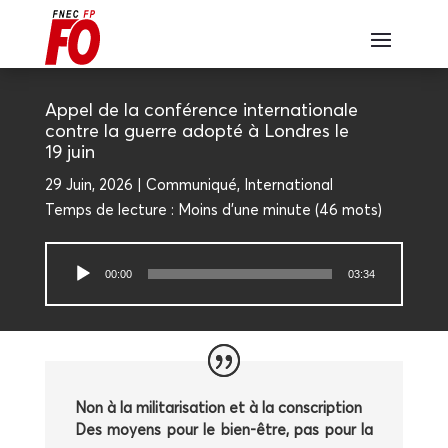
Appel de la confé­rence inter­na­tio­nale
contre la guerre adop­té à Londres le
19 juin
29 Juin, 2026
Com­mu­ni­qué
,
Inter­na­tio­nal
Temps de lec­ture :
Moins d'une minute
(
46
mots)
Lecteur
00:00
03:34
audio
Non à la mili­ta­ri­sa­tion et à la conscrip­tion
Des moyens pour le bien-être, pas pour la