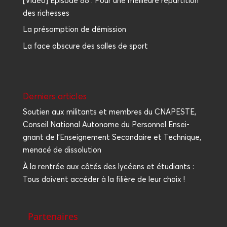
[Vidéo] Episode 88 : Pour une meilleure répartition
des richesses
La présomption de démission
La face obscure des salles de sport
Der­niers articles
Sou­tien aux mili­tants et membres du CNAPESTE,
Conseil Natio­nal Auto­nome du Per­son­nel Ensei­
gnant de l’Enseignement Secon­daire et Tech­nique,
mena­cé de dissolution
À la ren­trée aux côtés des lycéens et étu­diants :
Tous doivent accé­der à la filière de leur choix !
Partenaires