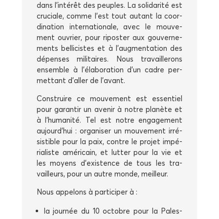
dans l’intérêt des peuples. La soli­da­ri­té est
cru­ciale, comme l’est tout autant la coor­
di­na­tion inter­na­tio­nale, avec le mou­ve­
ment ouvrier, pour ripos­ter aux gou­ver­ne­
ments bel­li­cistes et à l’augmentation des
dépenses mili­taires. Nous tra­vaille­rons
ensemble à l’élaboration d’un cadre per­
met­tant d’aller de l’avant.
Construire ce mou­ve­ment est essen­tiel
pour garan­tir un ave­nir à notre pla­nète et
à l’humanité. Tel est notre enga­ge­ment
aujourd’hui : orga­ni­ser un mou­ve­ment irré­
sis­tible pour la paix, contre le pro­jet impé­
ria­liste amé­ri­cain, et lut­ter pour la vie et
les moyens d’existence de tous les tra­
vailleurs, pour un autre monde, meilleur.
Nous appe­lons à par­ti­ci­per à :
la jour­née du 10 octobre pour la Pales­