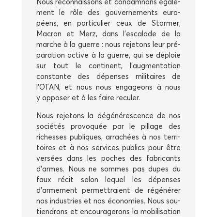
Nous recon­nais­sons et condam­nons éga­le­
ment le rôle des gou­ver­ne­ments euro­
péens, en par­ti­cu­lier ceux de Star­mer,
Macron et Merz, dans l’escalade de la
marche à la guerre : nous reje­tons leur pré­
pa­ra­tion active à la guerre, qui se déploie
sur tout le conti­nent, l’augmentation
constante des dépenses mili­taires de
l’OTAN, et nous nous enga­geons à nous
y oppo­ser et à les faire reculer.
Nous reje­tons la dégé­né­res­cence de nos
socié­tés pro­vo­quée par le pillage des
richesses publiques, arra­chées à nos ter­ri­
toires et à nos ser­vices publics pour être
ver­sées dans les poches des fabri­cants
d’armes. Nous ne sommes pas dupes du
faux récit selon lequel les dépenses
d’armement per­met­traient de régé­né­rer
nos indus­tries et nos éco­no­mies. Nous sou­
tien­drons et encou­ra­ge­rons la mobi­li­sa­tion