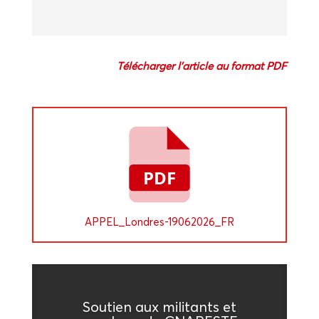
Télé­char­ger l’article au for­mat PDF
APPEL_­Londres-19062026_­FR
Sou­tien aux mili­tants et