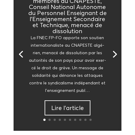
membres du CNAPESTE,
Conseil Natio­nal Auto­nome
du Per­son­nel Ensei­gnant de
l’Enseignement Secon­daire
et Tech­nique, mena­cé de
dissolution
La FNEC FP-FO apporte son sou­tien
inter­na­tio­na­liste au CNAPESTE algé­
rien, mena­cé de dis­so­lu­tion par les
auto­ri­tés de son pays pour avoir exer­
cé le droit de grève. Un mes­sage de
soli­da­ri­té qui dénonce les attaques
contre le syn­di­ca­lisme indé­pen­dant et
l’en­sei­gne­ment publ…
Lire l’ar­ticle