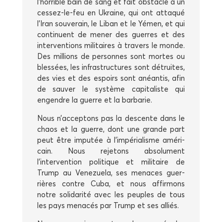
l’horrible bain de sang et fait obs­tacle à un
ces­sez-le-feu en Ukraine, qui ont atta­qué
l’Iran sou­ve­rain, le Liban et le Yémen, et qui
conti­nuent de mener des guerres et des
inter­ven­tions mili­taires à tra­vers le monde.
Des mil­lions de per­sonnes sont mortes ou
bles­sées, les infra­struc­tures sont détruites,
des vies et des espoirs sont anéan­tis, afin
de sau­ver le sys­tème capi­ta­liste qui
engendre la guerre et la barbarie.
Nous n’acceptons pas la des­cente dans le
chaos et la guerre, dont une grande part
peut être impu­tée à l’impérialisme amé­ri­
cain. Nous reje­tons abso­lu­ment
l’intervention poli­tique et mili­taire de
Trump au Vene­zue­la, ses menaces guer­
rières contre Cuba, et nous affir­mons
notre soli­da­ri­té avec les peuples de tous
les pays mena­cés par Trump et ses alliés.