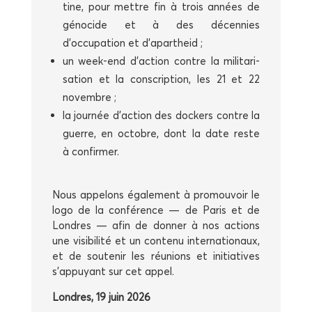
tine, pour mettre fin à trois années de
géno­cide et à des décen­nies
d’occupation et d’apartheid ;
un week-end d’action contre la mili­ta­ri­
sa­tion et la conscrip­tion, les 21 et 22
novembre ;
la jour­née d’action des dockers contre la
guerre, en octobre, dont la date reste
à confirmer.
Nous appe­lons éga­le­ment à pro­mou­voir le
logo de la confé­rence — de Paris et de
Londres — afin de don­ner à nos actions
une visi­bi­li­té et un conte­nu inter­na­tio­naux,
et de sou­te­nir les réunions et ini­tia­tives
s’appuyant sur cet appel.
Londres, 19 juin 2026