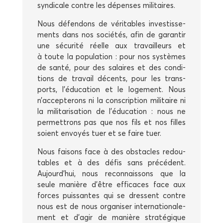
syn­di­cale contre les dépenses militaires.
Nous défen­dons de véri­tables inves­tis­se­
ments dans nos socié­tés, afin de garan­tir
une sécu­ri­té réelle aux tra­vailleurs et
à toute la popu­la­tion : pour nos sys­tèmes
de san­té, pour des salaires et des condi­
tions de tra­vail décents, pour les trans­
ports, l’éducation et le loge­ment. Nous
n’accepterons ni la conscrip­tion mili­taire ni
la mili­ta­ri­sa­tion de l’éducation : nous ne
per­met­trons pas que nos fils et nos filles
soient envoyés tuer et se faire tuer.
Nous fai­sons face à des obs­tacles redou­
tables et à des défis sans pré­cé­dent.
Aujourd’hui, nous recon­nais­sons que la
seule manière d’être effi­caces face aux
forces puis­santes qui se dressent contre
nous est de nous orga­ni­ser inter­na­tio­na­le­
ment et d’agir de manière stra­té­gique