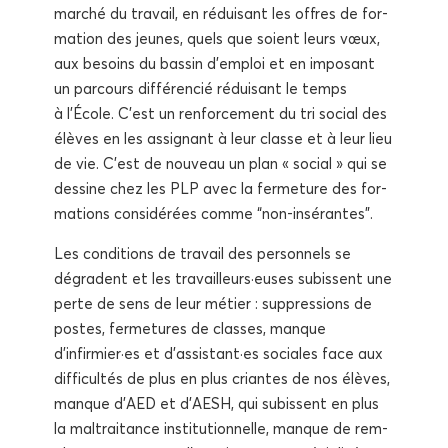
mar­ché du tra­vail, en rédui­sant les offres de for­
ma­tion des jeunes, quels que soient leurs vœux,
aux besoins du bas­sin d’emploi et en impo­sant
un par­cours dif­fé­ren­cié rédui­sant le temps
à l’École. C’est un ren­for­ce­ment du tri social des
élèves en les assi­gnant à leur classe et à leur lieu
de vie. C’est de nou­veau un plan « social » qui se
des­sine chez les PLP avec la fer­me­ture des for­
ma­tions consi­dé­rées comme “non-insé­rantes”.
Les condi­tions de tra­vail des per­son­nels se
dégradent et les travailleurs·euses subissent une
perte de sens de leur métier : sup­pres­sions de
postes, fer­me­tures de classes, manque
d’infirmier·es et d’assistant·es sociales face aux
dif­fi­cul­tés de plus en plus criantes de nos élèves,
manque d’AED et d’AESH, qui subissent en plus
la mal­trai­tance ins­ti­tu­tion­nelle, manque de rem­