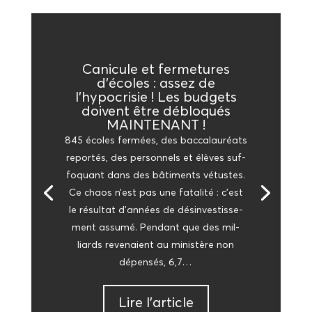
Cani­cule et fer­me­tures
d’écoles : assez de
l’hypocrisie ! Les bud­gets
doivent être déblo­qués
MAINTENANT !
845 écoles fer­mées, des bac­ca­lau­réats
repor­tés, des per­son­nels et élèves suf­
fo­quant dans des bâti­ments vétustes.
Ce chaos n’est pas une fata­li­té : c’est
le résul­tat d’an­nées de dés­in­ves­tis­se­
ment assu­mé. Pen­dant que des mil­
liards reve­naient au minis­tère non
dépen­sés, 6,7…
Lire l’ar­ticle