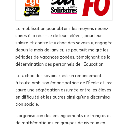
La mobi­li­sa­tion pour obte­nir les moyens néces­
saires à la réus­site de leurs élèves, pour leur
salaire et contre le « choc des savoirs », enga­gée
depuis le mois de jan­vier, se pour­suit mal­gré les
périodes de vacances zonées, témoi­gnant de la
déter­mi­na­tion des per­son­nels de l’Éducation.
Le « choc des savoirs » est un renon­ce­ment
à toute ambi­tion éman­ci­pa­trice de l’École et ins­
taure une ségré­ga­tion assu­mée entre les élèves
en dif­fi­cul­té et les autres ain­si qu’une dis­cri­mi­na­
tion sociale.
L’organisation des ensei­gne­ments de fran­çais et
de mathé­ma­tiques en groupes de niveaux en