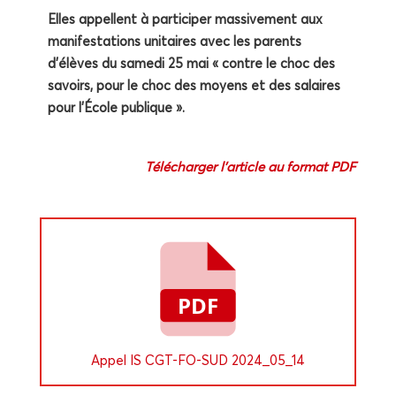
Elles appellent à par­ti­ci­per mas­si­ve­ment aux
mani­fes­ta­tions uni­taires avec les parents
d’élèves du same­di 25 mai « contre le choc des
savoirs, pour le choc des moyens et des salaires
pour l’École publique ».
Télé­char­ger l’article au for­mat PDF
Appel IS CGT-FO-SUD 2024_05_14