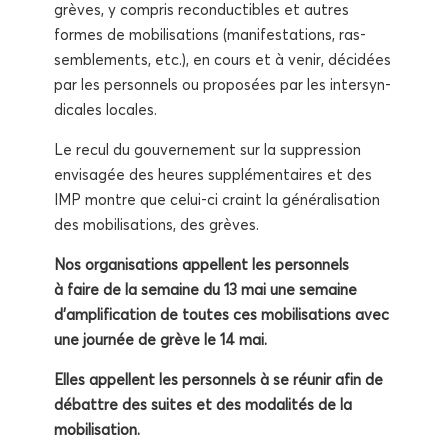
grèves, y com­pris recon­duc­tibles et autres
formes de mobi­li­sa­tions (mani­fes­ta­tions, ras­
sem­ble­ments, etc.), en cours et à venir, déci­dées
par les per­son­nels ou pro­po­sées par les inter­syn­
di­cales locales.
Le recul du gou­ver­ne­ment sur la sup­pres­sion
envi­sa­gée des heures sup­plé­men­taires et des
IMP montre que celui-ci craint la géné­ra­li­sa­tion
des mobi­li­sa­tions, des grèves.
Nos orga­ni­sa­tions appellent les per­son­nels
à faire de la semaine du 13 mai une semaine
d’amplification de toutes ces mobi­li­sa­tions avec
une jour­née de grève le 14 mai.
Elles appellent les per­son­nels à se réunir afin de
débattre des suites et des moda­li­tés de la
mobilisation.