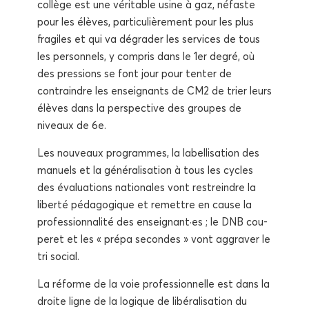
col­lège est une véri­table usine à gaz, néfaste
pour les élèves, par­ti­cu­liè­re­ment pour les plus
fra­giles et qui va dégra­der les ser­vices de tous
les per­son­nels, y com­pris dans le 1er degré, où
des pres­sions se font jour pour ten­ter de
contraindre les ensei­gnants de CM2 de trier leurs
élèves dans la pers­pec­tive des groupes de
niveaux de 6e.
Les nou­veaux pro­grammes, la label­li­sa­tion des
manuels et la géné­ra­li­sa­tion à tous les cycles
des éva­lua­tions natio­nales vont res­treindre la
liber­té péda­go­gique et remettre en cause la
pro­fes­sion­na­li­té des enseignant·es ; le DNB cou­
pe­ret et les « pré­pa secondes » vont aggra­ver le
tri social.
La réforme de la voie pro­fes­sion­nelle est dans la
droite ligne de la logique de libé­ra­li­sa­tion du