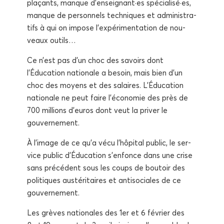
pla­çants, manque d’enseignant·es spécialisé·es,
manque de per­son­nels tech­niques et admi­nis­tra­
tifs à qui on impose l’expérimentation de nou­
veaux outils…
Ce n’est pas d’un choc des savoirs dont
l’Éducation natio­nale a besoin, mais bien d’un
choc des moyens et des salaires. L’Éducation
natio­nale ne peut faire l’économie des près de
700 mil­lions d’euros dont veut la pri­ver le
gouvernement.
À l’image de ce qu’a vécu l’hôpital public, le ser­
vice public d’Éducation s’enfonce dans une crise
sans pré­cé­dent sous les coups de bou­toir des
poli­tiques aus­té­ri­taires et anti­so­ciales de ce
gouvernement.
Les grèves natio­nales des 1er et 6 février des