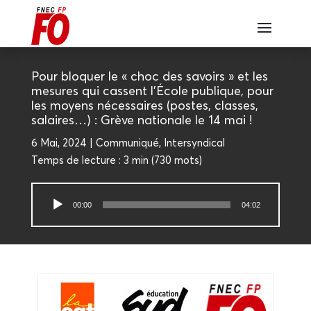
Pour blo­quer le « choc des savoirs » et les
mesures qui cassent l’École publique, pour
les moyens néces­saires (postes, classes,
salaires…) : Grève natio­nale le 14 mai !
6 Mai, 2024
Com­mu­ni­qué
,
Inter­syn­di­cal
Temps de lec­ture :
3 min
(
730
mots)
Lecteur
00:00
04:02
audio