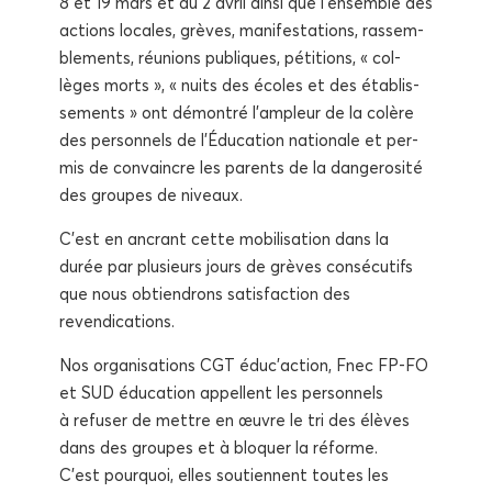
8 et 19 mars et du 2 avril ain­si que l’ensemble des
actions locales, grèves, mani­fes­ta­tions, ras­sem­
ble­ments, réunions publiques, péti­tions, « col­
lèges morts », « nuits des écoles et des éta­blis­
se­ments » ont démon­tré l’ampleur de la colère
des per­son­nels de l’Éducation natio­nale et per­
mis de convaincre les parents de la dan­ge­ro­si­té
des groupes de niveaux.
C’est en ancrant cette mobi­li­sa­tion dans la
durée par plu­sieurs jours de grèves consé­cu­tifs
que nous obtien­drons satis­fac­tion des
revendications.
Nos orga­ni­sa­tions CGT éduc’action, Fnec FP-FO
et SUD édu­ca­tion appellent les per­son­nels
à refu­ser de mettre en œuvre le tri des élèves
dans des groupes et à blo­quer la réforme.
C’est pour­quoi, elles sou­tiennent toutes les