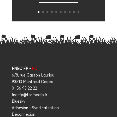
FNEC FP -
FO
6/8, rue Gaston Lauriau
93513 Montreuil Cedex
01 56 93 22 22
fnecfp@fo-fnecfp.fr
Bluesky
Adhésion - Syndicalisation
Déconnexion