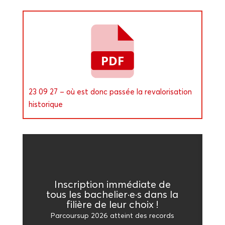
23 09 27 – où est donc pas­sée la reva­lo­ri­sa­tion
historique
Ins­crip­tion immé­diate de
tous les bachelier·e·s dans la
filière de leur choix !
Par­cour­sup 2026 atteint des records