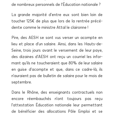
de nom­breux per­son­nels de l’Éducation nationale ?
La grande majo­ri­té d’entre eux sont bien loin de
tou­cher 125€ de plus que lors de la ren­trée pré­cé­
dente comme le ministre Attal le claironne !
Pire, des AESH se sont vus ver­ser un acompte en
lieu et place d’un salaire. Ain­si, dans les Hauts-de-
Seine, trois jours avant le ver­se­ment de leur paye,
des dizaines d’AESH ont reçu un cour­riel les infor­
mant qu’ils ne tou­che­raient que 80% de leur salaire
en guise d’acompte et que, dans ce cadre-là, ils
n’auraient pas de bul­le­tin de salaire pour le mois de
septembre.
Dans le Rhône, des ensei­gnants contrac­tuels non
encore réem­bau­chés n’ont tou­jours pas reçu
l’attestation Édu­ca­tion natio­nale leur per­met­tant
de béné­fi­cier des allo­ca­tions Pôle Emploi et se