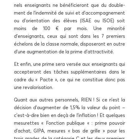
nels ensei­gnants ne béné­fi­cie­ront que du dou­ble­
ment de l’indemnité de sui­vi et d’accompagnement
ou d’orientation des élèves (ISAE ou ISOE) soit
moins de 100 € par mois. Une mino­ri­té
d’enseignants, ceux qui sont dans les 7 pre­miers
éche­lons de la classe nor­male, dis­po­se­ront en outre
d’une aug­men­ta­tion de la prime d’attractivité.
Et enfin, une prime sera ver­sée aux ensei­gnants qui
accep­te­ront des tâches sup­plé­men­taires dans le
cadre du « Pacte », ce qui ne consti­tue donc pas
une revalorisation.
Quant aux autres per­son­nels, RIEN ! Si ce n’est la
déci­sion d’augmenter de 1,5% la valeur du point –
c’est-à-dire bien en deçà de l’inflation ! Et quelques
mesu­rettes « Fonc­tion publique « : prime pou­voir
d’achat, GIPA, mesures « bas de grille » pour les
trois grades de la caté­go­rie C et les deux pre­miers