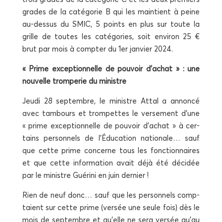
grades de la caté­go­rie B qui les main­tient à peine
au-des­sus du SMIC, 5 points en plus sur toute la
grille de toutes les caté­go­ries, soit envi­ron 25 €
brut par mois à comp­ter du 1er jan­vier 2024.
« Prime excep­tion­nelle de pou­voir d’achat » : une
nou­velle trom­pe­rie du ministre
Jeu­di 28 sep­tembre, le ministre Attal a annon­cé
avec tam­bours et trom­pettes le ver­se­ment d’une
« prime excep­tion­nelle de pou­voir d’achat » à cer­
tains per­son­nels de l’Éducation natio­nale… sauf
que cette prime concerne tous les fonc­tion­naires
et que cette infor­ma­tion avait déjà été déci­dée
par le ministre Gué­ri­ni en juin dernier !
Rien de neuf donc… sauf que les per­son­nels comp­
taient sur cette prime (ver­sée une seule fois) dès le
mois de sep­tembre et qu’elle ne sera ver­sée qu’au