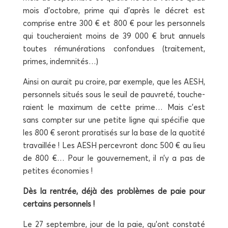
mois d’octobre, prime qui d’après le décret est
com­prise entre 300 € et 800 € pour les per­son­nels
qui tou­che­raient moins de 39 000 € brut annuels
toutes rému­né­ra­tions confon­dues (trai­te­ment,
primes, indemnités…)
Ain­si on aurait pu croire, par exemple, que les AESH,
per­son­nels situés sous le seuil de pau­vre­té, tou­che­
raient le maxi­mum de cette prime… Mais c’est
sans comp­ter sur une petite ligne qui spé­ci­fie que
les 800 € seront pro­ra­ti­sés sur la base de la quo­ti­té
tra­vaillée ! Les AESH per­ce­vront donc 500 € au lieu
de 800 €… Pour le gou­ver­ne­ment, il n’y a pas de
petites économies !
Dès la ren­trée, déjà des pro­blèmes de paie pour
cer­tains personnels !
Le 27 sep­tembre, jour de la paie, qu’ont consta­té