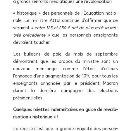
à grands ren­forts média­tiques une revalorisation
« his­to­rique » des per­son­nels de l’Éducation natio­
nale. Le ministre Attal conti­nue d’affirmer que ce
seraient
« entre 125 et 250 € net de plus qu’à la ren­
trée pré­cé­dente »
que les per­son­nels ensei­gnants
devraient toucher.
Les bul­le­tins de paie du mois de sep­tembre
démontrent que les pro­pos du ministre sont un
nou­veau men­songe, comme l’était d’ailleurs
l’annonce d’une aug­men­ta­tion de 10% pour tous les
ensei­gnants annon­cée par le pré­sident Macron
durant la der­nière cam­pagne des élec­tions
présidentielles.
Quelques miettes indem­ni­taires en guise de reva­lo­
ri­sa­tion « historique » !
La réa­li­té c’est que la grande majo­ri­té des per­son­