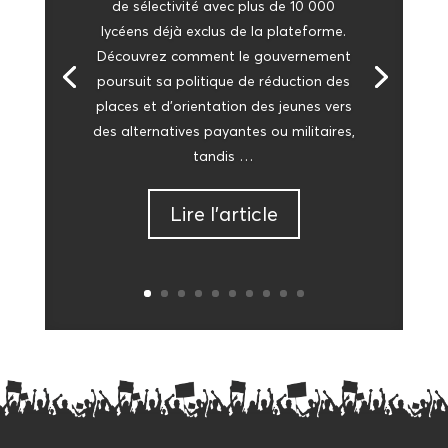
de sélec­ti­vi­té avec plus de 10 000
lycéens déjà exclus de la pla­te­forme.
Décou­vrez com­ment le gou­ver­ne­ment
pour­suit sa poli­tique de réduc­tion des
places et d’o­rien­ta­tion des jeunes vers
des alter­na­tives payantes ou mili­taires,
tandis …
Lire l’ar­ticle