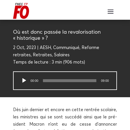
Où est donc pas­sée la reva­lo­ri­sa­tion
« historique » ?
2 Oct, 2023
AESH
,
Com­mu­ni­qué
,
Reforme
retraites
,
Retraites
,
Salaires
Temps de lec­ture :
3 min
(
906
mots)
Lecteur
00:00
09:00
audio
Dès juin der­nier et encore en cette ren­trée sco­laire,
les ministres qui se sont suc­cé­dé ain­si que le pré­
sident Macron n’ont eu de cesse d’annoncer