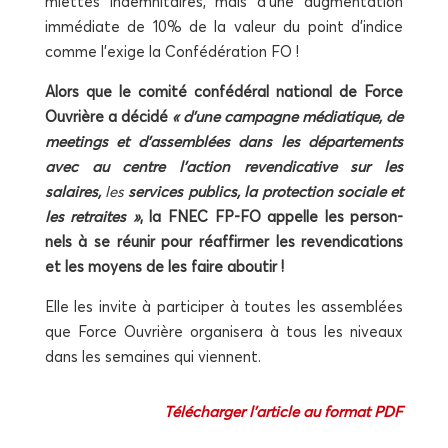
miettes indem­ni­taires, mais d’une aug­men­ta­tion
immé­diate de 10% de la valeur du point d’indice
comme l’exige la Confé­dé­ra­tion FO !
Alors que le comi­té confé­dé­ral natio­nal de Force
Ouvrière a déci­dé
« d’une cam­pagne média­tique, de
mee­tings et d’assemblées dans les dépar­te­ments
avec au centre l’action reven­di­ca­tive sur les
salaires,
les
ser­vices publics, la pro­tec­tion sociale et
les retraites »
, la FNEC FP-FO appelle les per­son­
nels à se réunir pour réaf­fir­mer les reven­di­ca­tions
et les moyens de les faire aboutir !
Elle les invite à par­ti­ci­per à toutes les assem­blées
que Force Ouvrière orga­ni­se­ra à tous les niveaux
dans les semaines qui viennent.
Télé­char­ger l’article au for­mat PDF