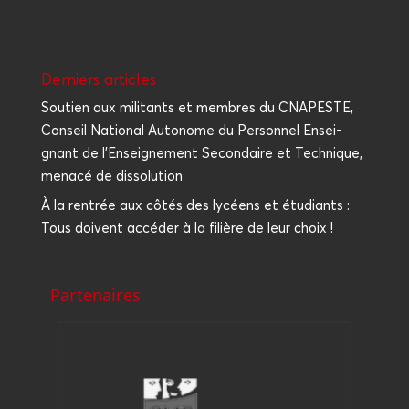
Der­niers articles
Sou­tien aux mili­tants et membres du CNAPESTE,
Conseil Natio­nal Auto­nome du Per­son­nel Ensei­
gnant de l’Enseignement Secon­daire et Tech­nique,
mena­cé de dissolution
À la ren­trée aux côtés des lycéens et étu­diants :
Tous doivent accé­der à la filière de leur choix !
Partenaires