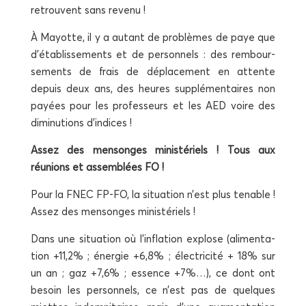
retrouvent sans revenu !
À Mayotte, il y a autant de pro­blèmes de paye que
d’établissements et de per­son­nels : des rem­bour­
se­ments de frais de dépla­ce­ment en attente
depuis deux ans, des heures sup­plé­men­taires non
payées pour les pro­fes­seurs et les AED voire des
dimi­nu­tions d’indices !
Assez des men­songes minis­té­riels ! Tous aux
réunions et assem­blées FO !
Pour la FNEC FP-FO, la situa­tion n’est plus tenable !
Assez des men­songes ministériels !
Dans une situa­tion où l’inflation explose (ali­men­ta­
tion +11,2% ; éner­gie +6,8% ; élec­tri­ci­té + 18% sur
un an ; gaz +7,6% ; essence +7%…), ce dont ont
besoin les per­son­nels, ce n’est pas de quelques