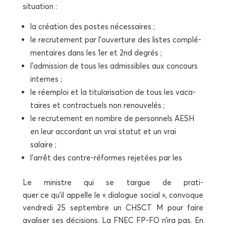
situation :
la créa­tion des postes nécessaires ;
le recru­te­ment par l’ouverture des listes com­plé­
men­taires dans les 1er et 2nd degrés ;
l’admission de tous les admis­sibles aux concours
internes ;
le réem­ploi et la titu­la­ri­sa­tion de tous les vaca­
taires et contrac­tuels non renouvelés ;
le recru­te­ment en nombre de per­son­nels AESH
en leur accor­dant un vrai sta­tut et un vrai
salaire ;
l’arrêt des contre-réformes reje­tées par les
Le ministre qui se targue de pra­ti­
quer ce qu’il appelle le « dia­logue social », convoque
ven­dre­di 25 sep­tembre un CHSCT M pour faire
ava­li­ser ses déci­sions. La FNEC FP-FO n’ira pas. En