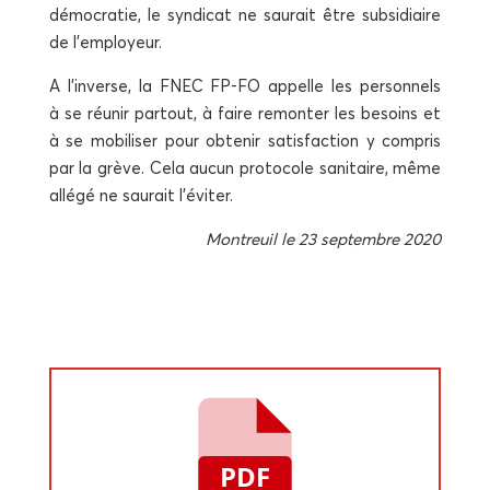
démo­cra­tie, le syn­di­cat ne sau­rait être sub­si­diaire
de l’employeur.
A l’inverse, la FNEC FP-FO appelle les per­son­nels
à se réunir par­tout, à faire remon­ter les besoins et
à se mobi­li­ser pour obte­nir satis­fac­tion y com­pris
par la grève. Cela aucun pro­to­cole sani­taire, même
allé­gé ne sau­rait l’éviter.
Mon­treuil le 23 sep­tembre 2020