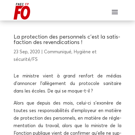
La pro­tec­tion des per­son­nels c’est la satis­
fac­tion des revendications !
23 Sep, 2020
Com­mu­ni­qué
,
Hygiène et
sécurité/FS
Le ministre vient à grand ren­fort de médias
d’annoncer l’allègement du pro­to­cole sani­taire
dans les écoles. De qui se moque-t-il ?
Alors que depuis des mois, celui-ci s’exonère de
toutes ses res­pon­sa­bi­li­tés d’employeur en matière
de pro­tec­tion des per­son­nels, en matière de régle­
men­ta­tion du tra­vail, alors que la ministre de la
Fonc­tion publique vient de confir­mer qu’elle ne sup­