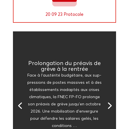
20 09 23 Protocole
Pro­lon­ga­tion du pré­avis de
grève à la rentrée
Face à l’aus­té­ri­té bud­gé­taire, aux sup­
pres­sions de postes mas­sives et à des
éta­blis­se­ments inadap­tés aux crises
cli­ma­tiques, la FNEC FP-FO pro­longe
son pré­avis de grève jus­qu’en octobre
2026. Une mobi­li­sa­tion d’en­ver­gure
pour défendre les salaires gelés, les
conditions …