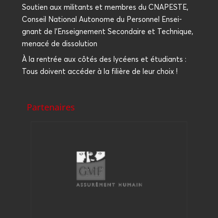
Sou­tien aux mili­tants et membres du CNAPESTE,
Conseil Natio­nal Auto­nome du Per­son­nel Ensei­
gnant de l’Enseignement Secon­daire et Tech­nique,
mena­cé de dissolution
À la ren­trée aux côtés des lycéens et étu­diants :
Tous doivent accé­der à la filière de leur choix !
Partenaires