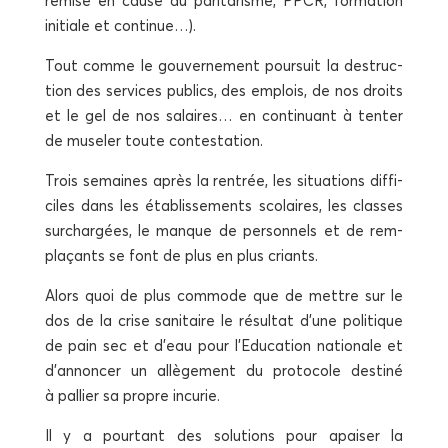
remise en cause du pari­ta­risme, PPCR, for­ma­tion
ini­tiale et continue…).
Tout comme le gou­ver­ne­ment pour­suit la des­truc­
tion des ser­vices publics, des emplois, de nos droits
et le gel de nos salaires… en conti­nuant à ten­ter
de muse­ler toute contestation.
Trois semaines après la ren­trée, les situa­tions dif­fi­
ciles dans les éta­blis­se­ments sco­laires, les classes
sur­char­gées, le manque de per­son­nels et de rem­
pla­çants se font de plus en plus criants.
Alors quoi de plus com­mode que de mettre sur le
dos de la crise sani­taire le résul­tat d’une poli­tique
de pain sec et d’eau pour l’Education natio­nale et
d’annoncer un allè­ge­ment du pro­to­cole des­ti­né
à pal­lier sa propre incurie.
Il y a pour­tant des solu­tions pour apai­ser la