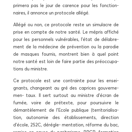
pri­me­ra pas le jour de carence pour les fonc­tion­
naires, il annonce un pro­to­cole allégé.
Allé­gé ou non, ce pro­to­cole reste un simu­lacre de
prise en compte de notre san­té. Le mépris affi­ché
pour les per­son­nels vul­né­rables, l’état de déla­bre­
ment de la méde­cine de pré­ven­tion ou la paro­die
de masques four­nis, montrent bien à quel point
notre san­té est loin de faire par­tie des pré­oc­cu­pa­
tions du ministre.
Ce pro­to­cole est une contrainte pour les ensei­
gnants, chan­geant au gré des caprices gou­ver­ne­
men- taux. Il sert sur­tout au ministre d’écran de
fumée, voire de pré­texte, pour pour­suivre le
déman­tè­le­ment de l’Ecole publique (ter­ri­to­ria­li­sa­
tion, auto­no­mie des éta­blis­se­ments, direc­tion
d’école, 2S2C, dérégle- men­ta­tion, réforme du bac,