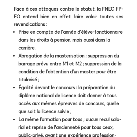
Face à ces attaques contre le sta­tut, la FNEC FP-
FO entend bien en effet faire valoir toutes ses
revendications :
Prise en compte de l’année d’élève-fonctionnaire
dans les droits à pen­sion, mais aus­si dans la
carrière.
Abro­ga­tion de la mas­te­ri­sa­tion ; sup­pres­sion du
bar­rage pré­vu entre M1 et M2 ; sup­pres­sion de la
condi­tion de l’obtention d’un mas­ter pour être
titularisé ;
Éga­li­té devant le concours : la pré­pa­ra­tion du
diplôme natio­nal de licence doit don­ner à tous
accès aux mêmes épreuves de concours, quelle
que soit la licence suivie ;
La même for­ma­tion pour tous ; aucun recul sala­
rial et reprise de l’ancienneté pour tous ceux,
public-pri­vé, ayant une expé­rience pro­fes­sion­