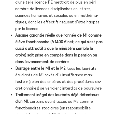
d’une telle licence PE met­trait de plus en péril
nombre de licences dis­ci­pli­naires en lettres,
sciences humaines et sociales ou en mathé­ma­
tiques, dont les effec­tifs risquent d’être hap­pés
par la licence
Aucune garan­tie réelle que l’année de M1 comme
élève fonc­tion­naire (à 1400 € net, ce qui n’est pas
aus­si « attrac­tif » que le minis­tère semble le
croire) soit prise en compte dans la pen­sion ou
dans l’avancement de carrière
Bar­rage entre le M1 et le M2
, tous les lau­réats
étu­diants de M1 taxés d’ « insuf­fi­sance mani­
feste » (selon des cri­tères et des pro­cé­dures dis­
cré­tion­naires) se ver­raient inter­dits de poursuivre.
Trai­te­ment inégal des lau­réats déjà déten­teurs
d’un M1
, cer­tains ayant accès au M2 comme
fonc­tion­naires sta­giaires (en res­pon­sa­bi­li­té