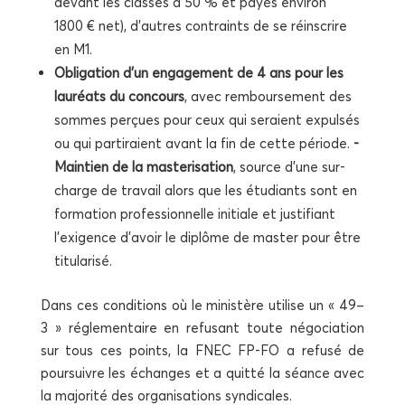
devant les classes à 50 % et payés envi­ron
1800 € net), d’autres contraints de se réins­crire
en M1.
Obli­ga­tion d’un enga­ge­ment de 4 ans pour les
lau­réats du concours
, avec rem­bour­se­ment des
sommes per­çues pour ceux qui seraient expul­sés
ou qui par­ti­raient avant la fin de cette période.
-
Main­tien de la mas­te­ri­sa­tion
, source d’une sur­
charge de tra­vail alors que les étu­diants sont en
for­ma­tion pro­fes­sion­nelle ini­tiale et jus­ti­fiant
l’exigence d’avoir le diplôme de mas­ter pour être
titularisé.
Dans ces condi­tions où le minis­tère uti­lise un « 49–
3 » régle­men­taire en refu­sant toute négo­cia­tion
sur tous ces points, la FNEC FP-FO a refu­sé de
pour­suivre les échanges et a quit­té la séance avec
la majo­ri­té des orga­ni­sa­tions syndicales.