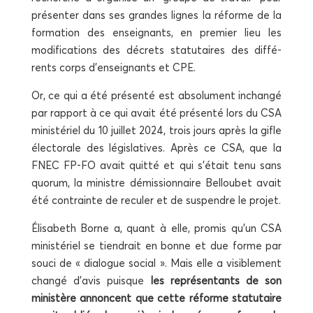
pré­sen­ter dans ses grandes lignes la réforme de la
for­ma­tion des ensei­gnants, en pre­mier lieu les
modi­fi­ca­tions des décrets sta­tu­taires des dif­fé­
rents corps d’enseignants et CPE.
Or, ce qui a été pré­sen­té est abso­lu­ment inchan­gé
par rap­port à ce qui avait été pré­sen­té lors du CSA
minis­té­riel du 10 juillet 2024, trois jours après la gifle
élec­to­rale des légis­la­tives. Après ce CSA, que la
FNEC FP-FO avait quit­té et qui s’était tenu sans
quo­rum, la ministre démis­sion­naire Bel­lou­bet avait
été contrainte de recu­ler et de sus­pendre le projet.
Éli­sa­beth Borne a, quant à elle, pro­mis qu’un CSA
minis­té­riel se tien­drait en bonne et due forme par
sou­ci de « dia­logue social ». Mais elle a visi­ble­ment
chan­gé d’avis puisque
les repré­sen­tants de son
minis­tère annoncent que cette réforme sta­tu­taire