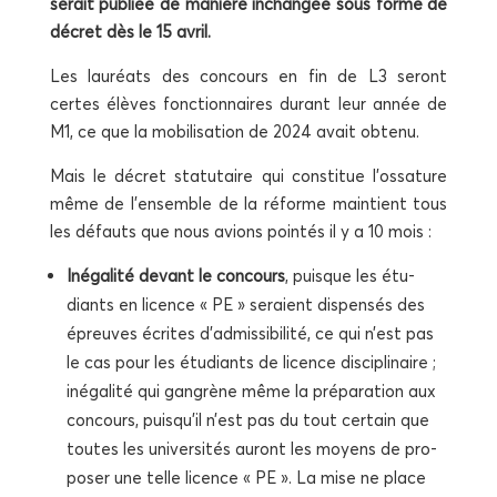
serait publiée de manière inchan­gée sous forme de
décret dès le 15 avril.
Les lau­réats des concours en fin de L3 seront
certes élèves fonc­tion­naires durant leur année de
M1, ce que la mobi­li­sa­tion de 2024 avait obtenu.
Mais le décret sta­tu­taire qui consti­tue l’ossature
même de l’ensemble de la réforme main­tient tous
les défauts que nous avions poin­tés il y a 10 mois :
Inéga­li­té devant le concours
, puisque les étu­
diants en licence « PE » seraient dis­pen­sés des
épreuves écrites d’admissibilité, ce qui n’est pas
le cas pour les étu­diants de licence dis­ci­pli­naire ;
inéga­li­té qui gan­grène même la pré­pa­ra­tion aux
concours, puisqu’il n’est pas du tout cer­tain que
toutes les uni­ver­si­tés auront les moyens de pro­
po­ser une telle licence « PE ». La mise ne place