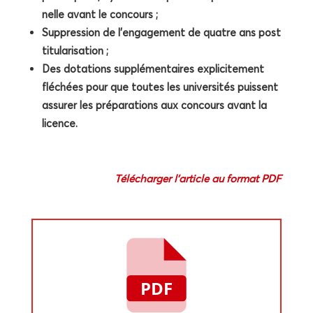
nelle avant le concours ;
Sup­pres­sion de l’engagement de quatre ans post
titularisation ;
Des dota­tions sup­plé­men­taires expli­ci­te­ment
flé­chées pour que toutes les uni­ver­si­tés puissent
assu­rer les pré­pa­ra­tions aux concours avant la
licence.
Télé­char­ger l’article au for­mat PDF