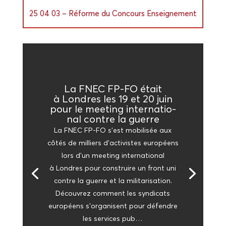
25 04 03 – Réforme du Concours Enseignement
La FNEC FP-FO était
à Londres les 19 et 20 juin
pour le mee­ting inter­na­tio­
nal contre la guerre
La FNEC FP-FO s’est mobi­li­sée aux
côtés de mil­liers d’ac­ti­vistes euro­péens
lors d’un mee­ting inter­na­tio­nal
à Londres pour construire un front uni
contre la guerre et la mili­ta­ri­sa­tion.
Décou­vrez com­ment les syn­di­cats
euro­péens s’or­ga­nisent pour défendre
les ser­vices pub…