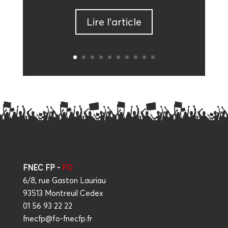
Lire l’ar­ticle
FNEC FP -
FO
6/8, rue Gaston Lauriau
93513 Montreuil Cedex
01 56 93 22 22
fnecfp@fo-fnecfp.fr