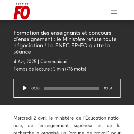
For­ma­tion des ensei­gnants et concours
d’enseignement : le Minis­tère refuse toute
négo­cia­tion ! La FNEC FP-FO quitte la
séance
4 Avr, 2025
Com­mu­ni­qué
Temps de lec­ture :
3 min
(
716
mots)
Lecteur
00:00
03:54
audio
Mer­cre­di 2 avril, le minis­tère de l’Éducation natio­
nale, de l’enseignement supé­rieur et de la
recherche a orga­ni­sé un “groupe de tra­vail” pour