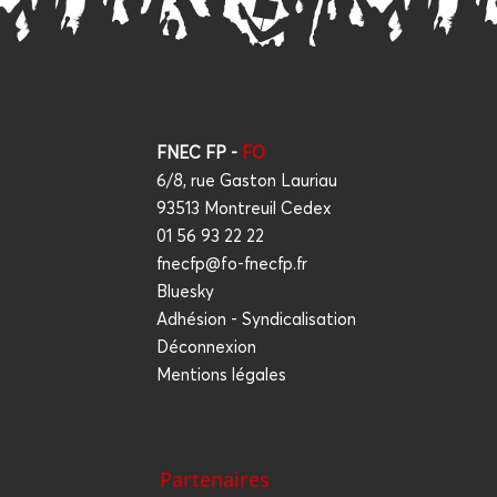
FNEC FP -
FO
6/8, rue Gaston Lauriau
93513 Montreuil Cedex
01 56 93 22 22
fnecfp@fo-fnecfp.fr
Bluesky
Adhésion - Syndicalisation
Déconnexion
Mentions légales
Partenaires