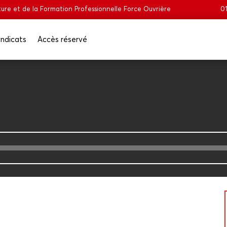
ure et de la Formation Professionnelle Force Ouvrière
01
n­di­cats
Accès réser­vé