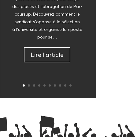
des places et l’a­bro­ga­tion de Par­
cour­sup. Décou­vrez com­ment le
syn­di­cat s’op­pose à la sélec­tion
à l’u­ni­ver­si­té et orga­nise la riposte
pour se…
Lire l’ar­ticle