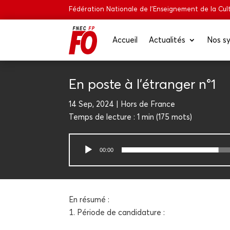
Fédération Nationale de l’Enseignement de la Cult
Accueil
Actua­li­tés
Nos sy
En poste à l’é­tran­ger n°1
14 Sep, 2024
Hors de France
Temps de lec­ture :
1 min
(
175
mots)
Lecteur
00:00
audio
En résu­mé :
Période de candidature :