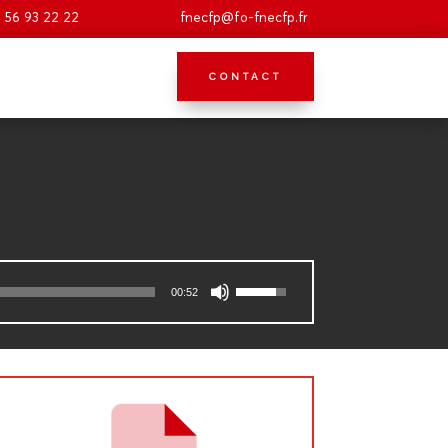
 56 93 22 22
fnecfp@fo-fnecfp.fr
CONTACT
Utilisez
00:52
les
flèches
haut/bas
pour
augmenter
ou