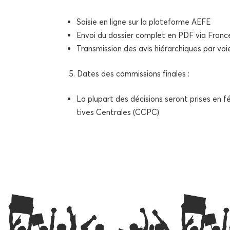
Sai­sie en ligne sur la pla­te­forme AEFE
Envoi du dos­sier com­plet en PDF via Franc
Trans­mis­sion des avis hié­rar­chiques par v
Dates des com­mis­sions finales :
La plu­part des déci­sions seront prises en f
tives Cen­trales (CCPC)