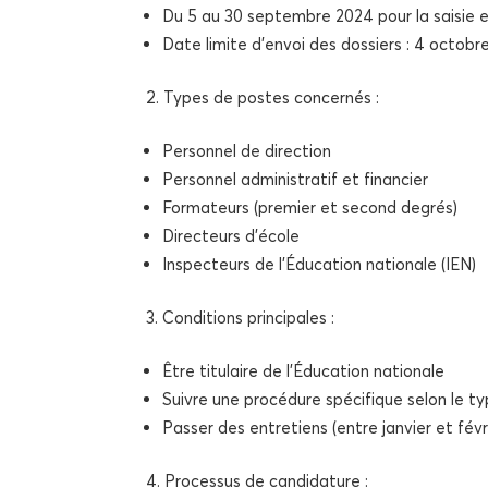
Du 5 au 30 sep­tembre 2024 pour la sai­sie e
Date limite d’en­voi des dos­siers : 4 octob
Types de postes concernés :
Per­son­nel de direction
Per­son­nel admi­nis­tra­tif et financier
For­ma­teurs (pre­mier et second degrés)
Direc­teurs d’école
Ins­pec­teurs de l’É­du­ca­tion natio­nale (IEN)
Condi­tions principales :
Être titu­laire de l’É­du­ca­tion nationale
Suivre une pro­cé­dure spé­ci­fique selon le 
Pas­ser des entre­tiens (entre jan­vier et fév
Pro­ces­sus de candidature :