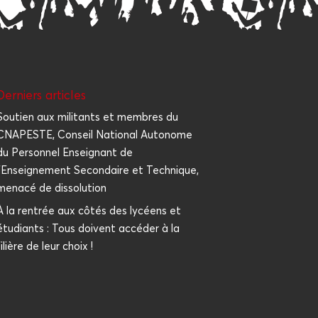
Der­niers articles
Sou­tien aux mili­tants et membres du
CNAPESTE, Conseil Natio­nal Auto­nome
du Per­son­nel Ensei­gnant de
l’Enseignement Secon­daire et Tech­nique,
mena­cé de dissolution
À la ren­trée aux côtés des lycéens et
étu­diants : Tous doivent accé­der à la
filière de leur choix !