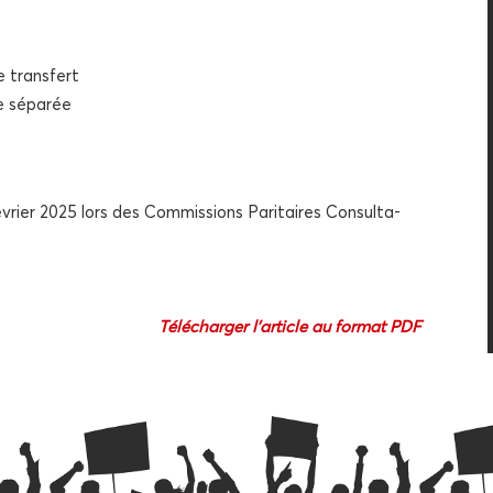
e transfert
oie séparée
évrier 2025 lors des Com­mis­sions Pari­taires Consul­ta­
Télé­char­ger l’article au for­mat PDF