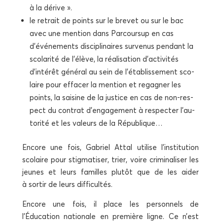
à la dérive ».
le retrait de points sur le bre­vet ou sur le bac
avec une men­tion dans Par­cour­sup en cas
d’événements dis­ci­pli­naires sur­ve­nus pen­dant la
sco­la­ri­té de l’élève, la réa­li­sa­tion d’activités
d’intérêt géné­ral au sein de l’établissement sco­
laire pour effa­cer la men­tion et rega­gner les
points, la sai­sine de la jus­tice en cas de non-res­
pect du contrat d’en­ga­ge­ment à res­pec­ter l’au­
to­ri­té et les valeurs de la République…
Encore une fois, Gabriel Attal uti­lise l’institution
sco­laire pour stig­ma­ti­ser, trier, voire cri­mi­na­li­ser les
jeunes et leurs familles plu­tôt que de les aider
à sor­tir de leurs difficultés.
Encore une fois, il place les per­son­nels de
l’Éducation natio­nale en pre­mière ligne. Ce n’est