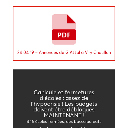
24 04 19 – Annonces de G Attal à Viry Chatillon
Cani­cule et fer­me­tures
d’écoles : assez de
l’hypocrisie ! Les bud­gets
doivent être déblo­qués
MAINTENANT !
845 écoles fer­mées, des bac­ca­lau­réats