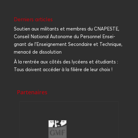
Der­niers articles
Sou­tien aux mili­tants et membres du CNAPESTE,
Conseil Natio­nal Auto­nome du Per­son­nel Ensei­
gnant de l’Enseignement Secon­daire et Tech­nique,
mena­cé de dissolution
À la ren­trée aux côtés des lycéens et étu­diants :
Tous doivent accé­der à la filière de leur choix !
Partenaires