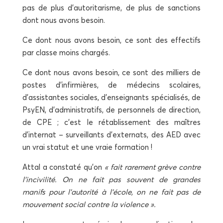
pas de plus d’au­to­ri­ta­risme, de plus de sanc­tions
dont nous avons besoin.
Ce dont nous avons besoin, ce sont des effec­tifs
par classe moins chargés.
Ce dont nous avons besoin, ce sont des mil­liers de
postes d’in­fir­mières, de méde­cins sco­laires,
d’assistantes sociales, d’enseignants spé­cia­li­sés, de
PsyEN, d’administratifs, de per­son­nels de direc­tion,
de CPE ; c’est le réta­blis­se­ment des maîtres
d’internat – sur­veillants d’externats, des AED avec
un vrai sta­tut et une vraie formation !
Attal a consta­té qu’on
« fait rare­ment grève contre
l’incivilité. On ne fait pas sou­vent de grandes
manifs pour l’autorité à l’école, on ne fait pas de
mou­ve­ment social contre la violence ».