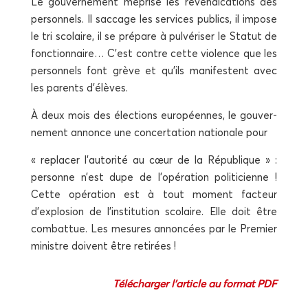
Le gou­ver­ne­ment méprise les reven­di­ca­tions des
per­son­nels. Il sac­cage les ser­vices publics, il impose
le tri sco­laire, il se pré­pare à pul­vé­ri­ser le Sta­tut de
fonc­tion­naire… C’est contre cette vio­lence que les
per­son­nels font grève et qu’ils mani­festent avec
les parents d’élèves.
À deux mois des élec­tions euro­péennes, le gou­ver­
ne­ment annonce une concer­ta­tion natio­nale pour
« repla­cer l’autorité au cœur de la Répu­blique » :
per­sonne n’est dupe de l’opération poli­ti­cienne !
Cette opé­ra­tion est à tout moment fac­teur
d’explosion de l’institution sco­laire. Elle doit être
com­bat­tue. Les mesures annon­cées par le Pre­mier
ministre doivent être retirées !
Télé­char­ger l’article au for­mat PDF