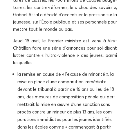
tures de classes, les 700 mil­lions de coupes bud­gé­
taires, les contre-réformes, le « choc des savoirs »,
Gabriel Attal a déci­dé d’accentuer la pres­sion sur la
jeu­nesse, sur l’École publique et ses per­son­nels pour
mettre tout le monde au pas.
Jeu­di 18 avril, le Pre­mier ministre est venu à Viry-
Châ­tillon faire une série d’annonces pour soi-disant
lut­ter contre « l’ultra-violence » des jeunes, par­mi
lesquelles :
la remise en cause de « l’excuse de mino­ri­té », la
mise en place d’une com­pa­ru­tion immé­diate
devant le tri­bu­nal à par­tir de 16 ans au lieu de 18
ans, des mesures de com­po­si­tion pénale qui per­
met­trait la mise en œuvre d’une sanc­tion sans
pro­cès contre un mineur de plus 13 ans, les com­
pa­ru­tions immé­diates pour les jeunes iden­ti­fiés
dans les écoles comme « com­men­çant à par­tir