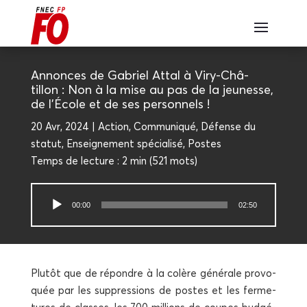
Annonces de Gabriel Attal à Viry-Châ­­
tillon : Non à la mise au pas de la jeu­nesse,
de l’École et de ses personnels !
20 Avr, 2024
Action
,
Com­mu­ni­qué
,
Défense du
sta­tut
,
Ensei­gne­ment spé­cia­li­sé
,
Postes
Temps de lec­ture :
2 min
(
521
mots)
Lecteur
00:00
02:50
audio
Plu­tôt que de répondre à la colère géné­rale pro­vo­
quée par les sup­pres­sions de postes et les fer­me­