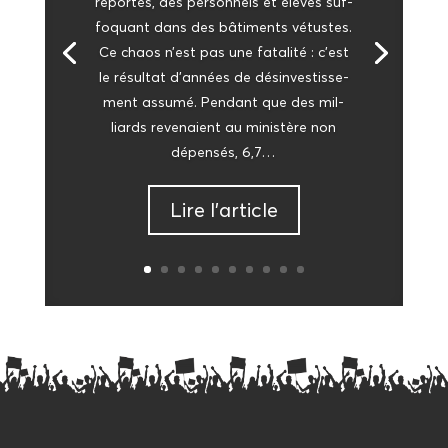
repor­tés, des per­son­nels et élèves suf­
fo­quant dans des bâti­ments vétustes.
Ce chaos n’est pas une fata­li­té : c’est
le résul­tat d’an­nées de dés­in­ves­tis­se­
ment assu­mé. Pen­dant que des mil­
liards reve­naient au minis­tère non
dépen­sés, 6,7…
Lire l’ar­ticle