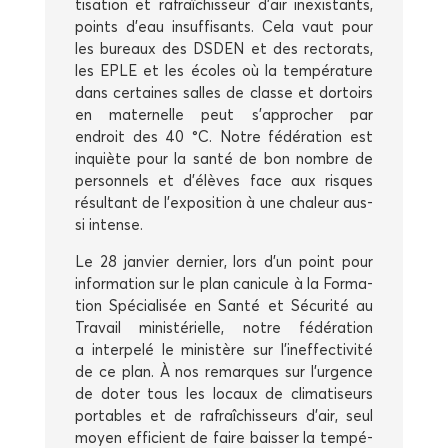
ti­sa­tion et rafraî­chis­seur d’air inexis­tants,
points d’eau insuf­fi­sants. Cela vaut pour
les bureaux des DSDEN et des rec­to­rats,
les EPLE et les écoles où la tem­pé­ra­ture
dans cer­taines salles de classe et dor­toirs
en mater­nelle peut s’approcher par
endroit des 40 °C. Notre fédé­ra­tion est
inquiète pour la san­té de bon nombre de
per­son­nels et d’élèves face aux risques
résul­tant de l’exposition à une cha­leur aus­
si intense.
Le 28 jan­vier der­nier, lors d’un point pour
infor­ma­tion sur le plan cani­cule à la For­ma­
tion Spé­cia­li­sée en San­té et Sécu­ri­té au
Tra­vail minis­té­rielle, notre fédé­ra­tion
a inter­pe­lé le minis­tère sur l’ineffectivité
de ce plan. À nos remarques sur l’urgence
de doter tous les locaux de cli­ma­ti­seurs
por­tables et de rafraî­chis­seurs d’air, seul
moyen effi­cient de faire bais­ser la tem­pé­