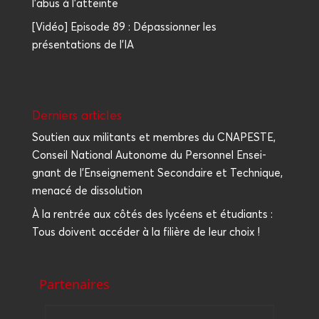
l'abus à l'atteinte
[Vidéo] Episode 89 : Dépassionner les
présentations de l'IA
Der­niers articles
Sou­tien aux mili­tants et membres du CNAPESTE,
Conseil Natio­nal Auto­nome du Per­son­nel Ensei­
gnant de l’Enseignement Secon­daire et Tech­nique,
mena­cé de dissolution
À la ren­trée aux côtés des lycéens et étu­diants :
Tous doivent accé­der à la filière de leur choix !
Partenaires