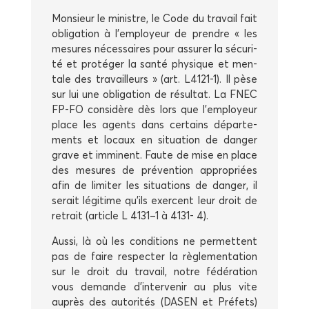
Mon­sieur le ministre, le Code du tra­vail fait
obli­ga­tion à l’employeur de prendre « les
mesures néces­saires pour assu­rer la sécu­ri­
té et pro­té­ger la san­té phy­sique et men­
tale des tra­vailleurs » (art. L4121‑1). Il pèse
sur lui une obli­ga­tion de résul­tat. La FNEC
FP-FO consi­dère dès lors que l’employeur
place les agents dans cer­tains dépar­te­
ments et locaux en situa­tion de dan­ger
grave et immi­nent. Faute de mise en place
des mesures de pré­ven­tion appro­priées
afin de limi­ter les situa­tions de dan­ger, il
serait légi­time qu’ils exercent leur droit de
retrait (article L 4131–1 à 4131- 4).
Aus­si, là où les condi­tions ne per­mettent
pas de faire res­pec­ter la règle­men­ta­tion
sur le droit du tra­vail, notre fédé­ra­tion
vous demande d’intervenir au plus vite
auprès des auto­ri­tés (DASEN et Pré­fets)