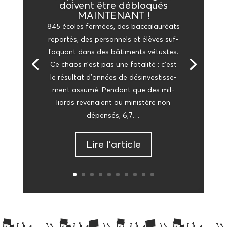
doivent être déblo­qués
MAINTENANT !
845 écoles fer­mées, des bac­ca­lau­réats
repor­tés, des per­son­nels et élèves suf­
fo­quant dans des bâti­ments vétustes.
Ce chaos n’est pas une fata­li­té : c’est
le résul­tat d’an­nées de dés­in­ves­tis­se­
ment assu­mé. Pen­dant que des mil­
liards reve­naient au minis­tère non
dépen­sés, 6,7…
Lire l’ar­ticle