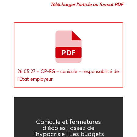
Télé­char­ger l’article au for­mat PDF
26 05 27 – CP-EG – cani­cule – res­pon­sa­bi­li­té de
l’Etat employeur
Cani­cule et fer­me­tures
d’écoles : assez de
l’hypocrisie ! Les bud­gets