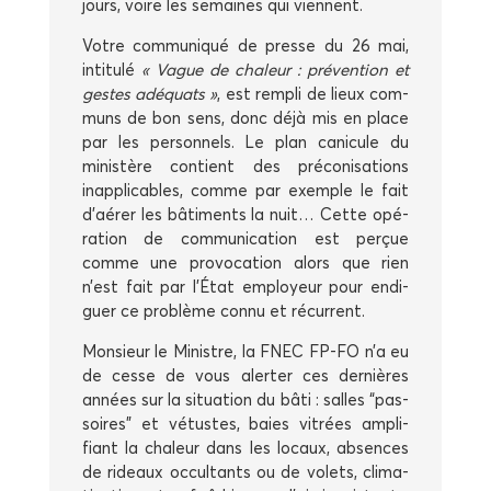
jours, voire les semaines qui viennent.
Votre com­mu­ni­qué de presse du 26 mai,
inti­tu­lé
« Vague de cha­leur : pré­ven­tion et
gestes adé­quats »
, est rem­pli de lieux com­
muns de bon sens, donc déjà mis en place
par les per­son­nels. Le plan cani­cule du
minis­tère contient des pré­co­ni­sa­tions
inap­pli­cables, comme par exemple le fait
d’aérer les bâti­ments la nuit… Cette opé­
ra­tion de com­mu­ni­ca­tion est per­çue
comme une pro­vo­ca­tion alors que rien
n’est fait par l’État employeur pour endi­
guer ce pro­blème connu et récurrent.
Mon­sieur le Ministre, la FNEC FP-FO n’a eu
de cesse de vous aler­ter ces der­nières
années sur la situa­tion du bâti : salles “pas­
soires” et vétustes, baies vitrées ampli­
fiant la cha­leur dans les locaux, absences
de rideaux occul­tants ou de volets, cli­ma­