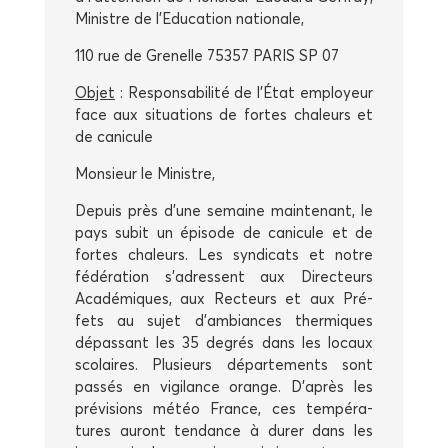
Ministre de l’Education nationale,
110 rue de Gre­nelle 75357 PARIS SP 07
Objet
: Res­pon­sa­bi­li­té de l’État employeur
face aux situa­tions de fortes cha­leurs et
de canicule
Mon­sieur le Ministre,
Depuis près d’une semaine main­te­nant, le
pays subit un épi­sode de cani­cule et de
fortes cha­leurs. Les syn­di­cats et notre
fédé­ra­tion s’adressent aux Direc­teurs
Aca­dé­miques, aux Rec­teurs et aux Pré­
fets au sujet d’ambiances ther­miques
dépas­sant les 35 degrés dans les locaux
sco­laires. Plu­sieurs dépar­te­ments sont
pas­sés en vigi­lance orange. D’après les
pré­vi­sions météo France, ces tem­pé­ra­
tures auront ten­dance à durer dans les