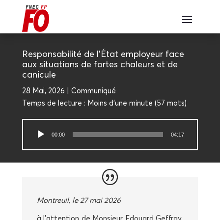
Res­pon­sa­bi­li­té de l’État employeur face
aux situa­tions de fortes cha­leurs et de
canicule
28 Mai, 2026
Com­mu­ni­qué
Temps de lec­ture :
Moins d'une minute
(
57
mots)
Lecteur
00:00
04:17
audio
Mon­treuil, le 27 mai 2026
à l’attention de Mon­sieur Edouard Gef­fray,