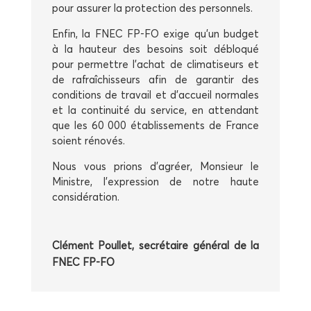
pour assu­rer la pro­tec­tion des personnels.
Enfin, la FNEC FP-FO exige qu’un bud­get
à la hau­teur des besoins soit déblo­qué
pour per­mettre l’achat de cli­ma­ti­seurs et
de rafraî­chis­seurs afin de garan­tir des
condi­tions de tra­vail et d’accueil nor­males
et la conti­nui­té du ser­vice, en atten­dant
que les 60 000 éta­blis­se­ments de France
soient rénovés.
Nous vous prions d’agréer, Mon­sieur le
Ministre, l’expression de notre haute
considération.
Clé­ment Poul­let, secré­taire géné­ral de la
FNEC FP-FO