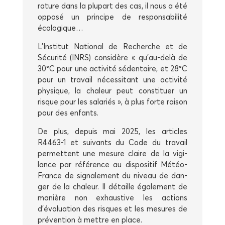
ra­ture dans la plu­part des cas, il nous a été
oppo­sé un prin­cipe de res­pon­sa­bi­li­té
écologique…
L’Institut Natio­nal de Recherche et de
Sécu­ri­té (INRS) consi­dère « qu’au-delà de
30°C pour une acti­vi­té séden­taire, et 28°C
pour un tra­vail néces­si­tant une acti­vi­té
phy­sique, la cha­leur peut consti­tuer un
risque pour les sala­riés », à plus forte rai­son
pour des enfants.
De plus, depuis mai 2025, les articles
R4463‑1 et sui­vants du Code du tra­vail
per­mettent une mesure claire de la vigi­
lance par réfé­rence au dis­po­si­tif Météo-
France de signa­le­ment du niveau de dan­
ger de la cha­leur. Il détaille éga­le­ment de
manière non exhaus­tive les actions
d’évaluation des risques et les mesures de
pré­ven­tion à mettre en place.