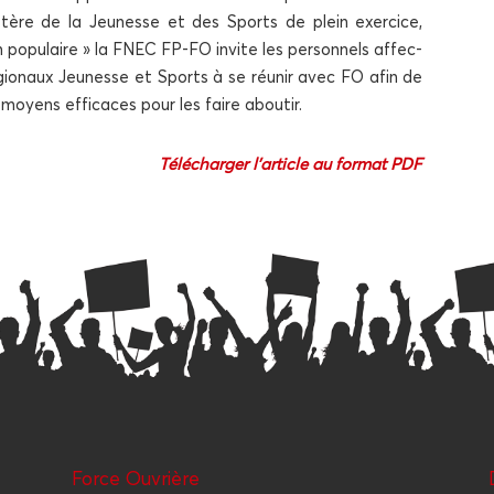
nis­tère de la Jeu­nesse et des Sports de plein exer­cice,
opu­laire » la FNEC FP-FO invite les per­son­nels affec­
égio­naux Jeu­nesse et Sports à se réunir avec FO afin de
es moyens effi­caces pour les faire aboutir.
Télé­char­ger l’article au for­mat PDF
Force Ouvrière