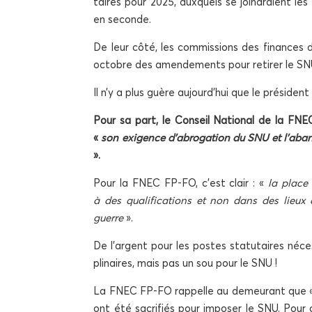
taires pour 2025, aux­quels se join­draient les
en seconde.
De leur côté, les com­mis­sions des finances
octobre des amen­de­ments pour reti­rer le SN
Il n’y a plus guère aujourd’hui que le pré­sid
Pour sa part, le Conseil Natio­nal de la FNE
«
son exi­gence d’abrogation du SNU et l’aban
».
Pour la FNEC FP-FO, c’est clair : «
la place 
à des qua­li­fi­ca­tions et non dans des lieu
guerre
».
De l’argent pour les postes sta­tu­taires néces
pli­naires, mais pas un sou pour le SNU !
La FNEC FP-FO rap­pelle au demeu­rant que « l
ont été sacri­fiés pour impo­ser le SNU. Pour c