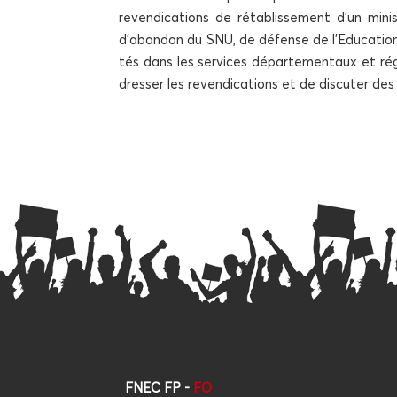
reven­di­ca­tions de réta­blis­se­ment d’un mi
d’abandon du SNU, de défense de l’Education p
tés dans les ser­vices dépar­te­men­taux et r
dres­ser les reven­di­ca­tions et de dis­cu­ter d
FNEC FP -
FO