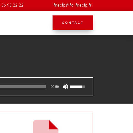
 56 93 22 22
fnecfp@fo-fnecfp.fr
CONTACT
Utilisez
02:59
les
flèches
haut/bas
pour
augmenter
ou