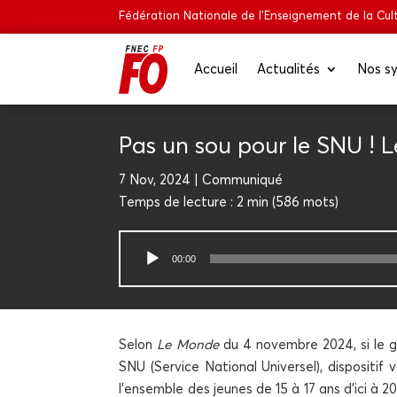
Fédération Nationale de l’Enseignement de la Cult
Accueil
Actua­li­tés
Nos sy
Pas un sou pour le SNU ! L
7 Nov, 2024
Com­mu­ni­qué
Temps de lec­ture :
2 min
(
586
mots)
Lecteur
00:00
audio
Selon
Le Monde
du 4 novembre 2024, si le go
SNU (Ser­vice Natio­nal Uni­ver­sel), dis­po­si­t
l’ensemble des jeunes de 15 à 17 ans d’ici à 202