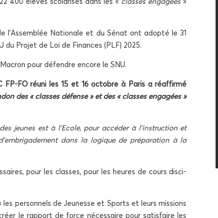
 22 400 élèves sco­la­ri­sés dans les «
classes enga­gées
»
 de l’Assemblée Natio­nale et du Sénat ont adop­té le 31
U du Pro­jet de Loi de Finances (PLF) 2025.
ent Macron pour défendre encore le SNU.
C FP-FO réuni les 15 et 16 octobre à Paris a réaf­fir­mé
don des « classes défense » et des « classes enga­gées »
des jeunes est à l’Ecole, pour accé­der à l’instruction et
x d’embrigadement dans la logique de pré­pa­ra­tion à la
­saires, pour les classes, pour les heures de cours dis­ci­
es per­son­nels de Jeu­nesse et Sports et leurs mis­sions
réer le rap­port de force néces­saire pour satis­faire les