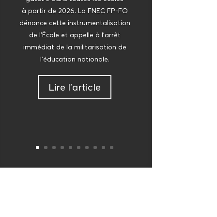
à par­tir de 2026. La FNEC FP-FO
dénonce cette ins­tru­men­ta­li­sa­tion
de l’É­cole et appelle à l’ar­rêt
immé­diat de la mili­ta­ri­sa­tion de
l’é­du­ca­tion nationale.
Lire l’ar­ticle