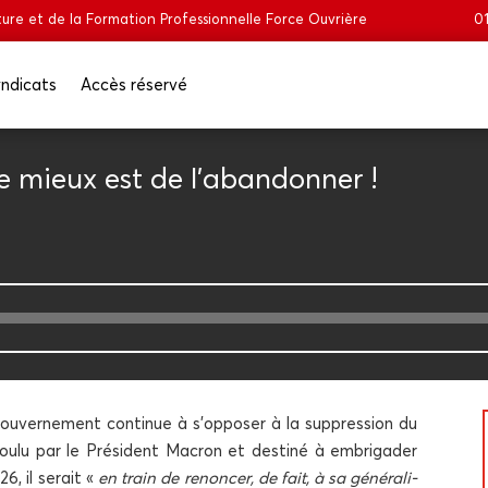
ure et de la Formation Professionnelle Force Ouvrière
01
n­di­cats
Accès réser­vé
e mieux est de l’abandonner !
u­ver­ne­ment conti­nue à s’opposer à la sup­pres­sion du
if vou­lu par le Pré­sident Macron et des­ti­né à embri­ga­der
6, il serait «
en train de renon­cer, de fait, à sa géné­ra­li­