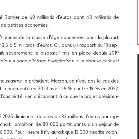
 Bar­nier de 60 mil­liards d’euros dont 40 mil­liards de
as de petites économies.
00 jeunes de la classe d’âge concer­née, pour la plu­part
r 3,5 à 5 mil­liards d’euros. Or, dans un rap­port du 13 sep­
t sévè­re­ment le dis­po­si­tif mis en place depuis 2019
­tain
», «
sans pilo­tage bud­gé­taire
» et «
dont le coût est
 enthou­siasme le pré­sident Macron, ce n’est pas le cas des
e­ment a aug­men­té en 2023 avec 28 % contre 19 % en 2022.
’austérité, rien d’étonnant à ce que le pro­jet pré­si­den­
F 2025 dimi­nuent de près de 32 mil­lions d’euros par rap­
­chait l’ambition de 80 000 par­ti­ci­pants à un séjour de
 000. Pour l’heure il n’y aurait que 13 300 ins­crits volon­