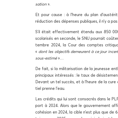
sa­tion
».
Et pour cause : à l’heure du plan d’austérité
réduc­tion des dépenses publiques, il n’y a p
S’il était effec­ti­ve­ment éten­du aux 850 0
sco­la­ri­sés en seconde, le SNU pour­rait coû­te
tembre 2024, la Cour des comptes cri­ti­quai
«
dont les objec­tifs demeurent à ce jour incer
sous-esti­mé
»…
De fait, si la mili­ta­ri­sa­tion de la jeu­nesse
prin­ci­paux inté­res­sés : le taux de désis­t
Devant un tel suc­cès, et à l’heure de la cure d
tiel prenne l’eau.
Les cré­dits qui lui sont consa­crés dans le PL
port à 2024. Alors que le gou­ver­ne­ment affi
cohé­sion en 2024, la cible n’est plus que de 66