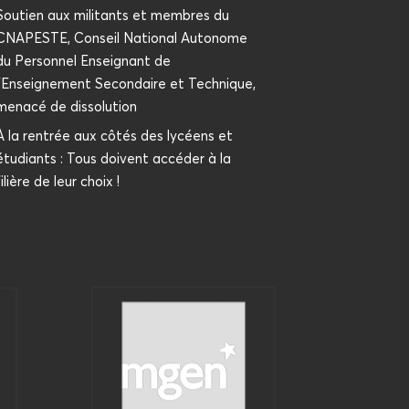
Sou­tien aux mili­tants et membres du
CNAPESTE, Conseil Natio­nal Auto­nome
du Per­son­nel Ensei­gnant de
l’Enseignement Secon­daire et Tech­nique,
mena­cé de dissolution
À la ren­trée aux côtés des lycéens et
étu­diants : Tous doivent accé­der à la
filière de leur choix !