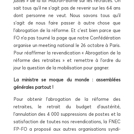
justes
» de la loi Macron-Borne sur les retraites. On
sait tous qu’il ne s’agit pas de reve­nir sur les 64 ans
dont per­sonne ne veut. Nous savons tous qu’il
s’agit de nous faire pas­ser à autre chose que
l’abrogation de la réforme. Et c’est bien parce que
FO n’a pas tour­né la page que notre Confé­dé­ra­tion
orga­nise un mee­ting natio­nal le 26 octobre à Paris.
Pour réaf­fir­mer la reven­di­ca­tion « Abro­ga­tion de la
réforme des retraites » et remettre à l’ordre du
jour la ques­tion de la mobi­li­sa­tion pour gagner.
La ministre se moque du monde : assem­blées
géné­rales partout !
Pour obte­nir l’abrogation de la réforme des
retraites, le retrait du bud­get d’austérité,
l’annulation des 4 000 sup­pres­sions de postes et la
satis­fac­tion de toutes nos reven­di­ca­tions, la FNEC
FP-FO a pro­po­sé aux autres orga­ni­sa­tions syn­di­