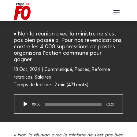
« Non la réunion avec la ministre ne s’est
pas bien pas­sée ». Pour nos reven­di­ca­tions,
contre les 4 000 sup­pres­sions de postes :
orga­ni­sons l’action com­mune pour
gagner !
18 Oct, 2024
Com­mu­ni­qué
,
Postes
,
Reforme
retraites
,
Salaires
Temps de lec­ture :
2 min
(
471
mots)
Lecteur
00:00
02:27
audio
« Non la réunion avec la ministre ne s’est pas bien