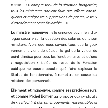
classe… : «
compte tenu de la situa­tion bud­gé­taire,
tous les minis­tères doivent faire des efforts consé­
quents et mal­gré les sup­pres­sions de postes, le taux
d’encadrement reste favo­rable…
»
La ministre manœuvre :
elle annonce ouvrir le « dia­
logue social » sur la ques­tion des salaires dans son
minis­tère. Alors que nous savons tous que le gou­
ver­ne­ment vient de déci­der le gel de la valeur du
point d’indice pour tous les fonc­tion­naires et qu’une
« négo­cia­tion » iso­lée du reste de la Fonc­tion
publique ne pour­ra abou­tir qu’à faire explo­ser le
Sta­tut de fonc­tion­naire, à remettre en cause les
mis­sions des personnels.
Elle ment et manœuvre, comme ses pré­dé­ces­seurs,
et comme Michel Bar­nier
qui pro­pose aux syn­di­cats
de «
réflé­chir à des amé­na­ge­ments, rai­son­nables et