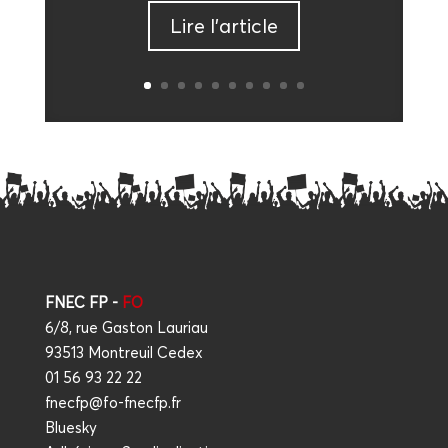
Lire l’ar­ticle
FNEC FP -
FO
6/8, rue Gaston Lauriau
93513 Montreuil Cedex
01 56 93 22 22
fnecfp@fo-fnecfp.fr
Bluesky