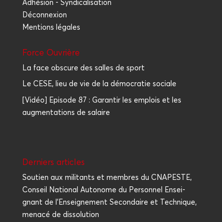
Adhésion - Syndicalisation
Déconnexion
Mentions légales
Force Ouvrière
La face obscure des salles de sport
Le CESE, lieu de vie de la démocratie sociale
[Vidéo] Episode 87 : Garantir les emplois et les
augmentations de salaire
Der­niers articles
Sou­tien aux mili­tants et membres du CNAPESTE,
Conseil Natio­nal Auto­nome du Per­son­nel Ensei­
gnant de l’Enseignement Secon­daire et Tech­nique,
mena­cé de dissolution