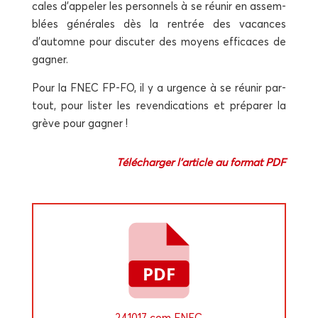
cales d’appeler les per­son­nels à se réunir en assem­
blées géné­rales dès la ren­trée des vacances
d’automne pour dis­cu­ter des moyens effi­caces de
gagner.
Pour la FNEC FP-FO, il y a urgence à se réunir par­
tout, pour lis­ter les reven­di­ca­tions et pré­pa­rer la
grève pour gagner !
Télé­char­ger l’article au for­mat PDF
241017 com FNEC