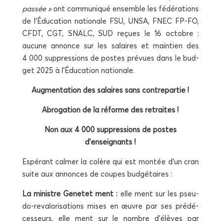
pas­sée »
ont com­mu­ni­qué ensemble les fédé­ra­tions
de l’Éducation natio­nale FSU, UNSA, FNEC FP-FO,
CFDT, CGT, SNALC, SUD reçues le 16 octobre :
aucune annonce sur les salaires et main­tien des
4 000 sup­pres­sions de postes pré­vues dans le bud­
get 2025 à l’Éducation nationale.
Aug­men­ta­tion des salaires sans contrepartie !
Abro­ga­tion de la réforme des retraites !
Non aux 4 000 sup­pres­sions de postes
d’enseignants !
Espé­rant cal­mer la colère qui est mon­tée d’un cran
suite aux annonces de coupes budgétaires :
La ministre Gene­tet ment :
elle ment sur les pseu­
do-reva­lo­ri­sa­tions mises en œuvre par ses pré­dé­
ces­seurs, elle ment sur le nombre d’élèves par