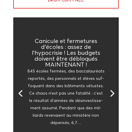
Cani­cule et fer­me­tures
d’écoles : assez de
l’hypocrisie ! Les bud­gets
doivent être déblo­qués
MAINTENANT !
845 écoles fer­mées, des bac­ca­lau­réats
repor­tés, des per­son­nels et élèves suf­
fo­quant dans des bâti­ments vétustes.
Ce chaos n’est pas une fata­li­té : c’est
le résul­tat d’an­nées de dés­in­ves­tis­se­
ment assu­mé. Pen­dant que des mil­
liards reve­naient au minis­tère non
dépen­sés, 6,7…