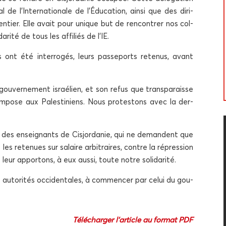
l de l’Internationale de l’Éducation, ain­si que des diri­
tier. Elle avait pour unique but de ren­con­trer nos col­
­ri­té de tous les affi­liés de l’IE.
ont été inter­ro­gés, leurs pas­se­ports rete­nus, avant
 gou­ver­ne­ment israé­lien, et son refus que trans­pa­raisse
impose aux Pales­ti­niens. Nous pro­tes­tons avec la der­
e des ensei­gnants de Cis­jor­da­nie, qui ne demandent que
 les rete­nues sur salaire arbi­traires, contre la répres­sion
leur appor­tons, à eux aus­si, toute notre solidarité.
auto­ri­tés occi­den­tales, à com­men­cer par celui du gou­
Télé­char­ger l’article au for­mat PDF