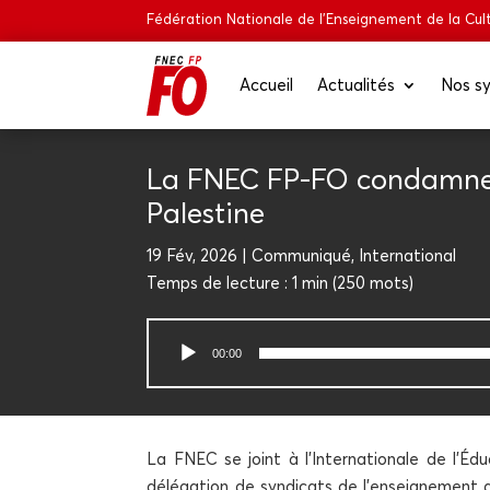
Fédération Nationale de l’Enseignement de la Cult
Accueil
Actua­li­tés
Nos sy
La FNEC FP-FO condamne l’i
Palestine
19 Fév, 2026
Com­mu­ni­qué
,
Inter­na­tio­nal
Temps de lec­ture :
1 min
(
250
mots)
Lecteur
00:00
audio
La FNEC se joint à l’Internationale de l’Éduc
délé­ga­tion de syn­di­cats de l’enseignement d