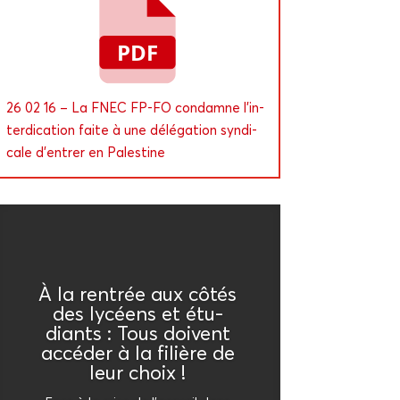
ou
diminuer
le
volume.
26 02 16 – La FNEC FP-FO condamne l’in­
ter­di­ca­tion faite à une délé­ga­tion syn­di­
cale d’en­trer en Palestine
À la ren­trée aux côtés
des lycéens et étu­
diants : Tous doivent
accé­der à la filière de
leur choix !