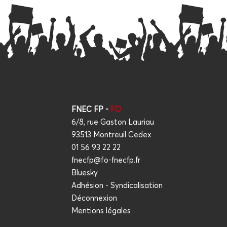
FNEC FP -
FO
6/8, rue Gaston Lauriau
93513 Montreuil Cedex
01 56 93 22 22
fnecfp@fo-fnecfp.fr
Bluesky
Adhésion - Syndicalisation
Déconnexion
Mentions légales