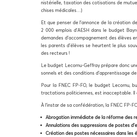
nis­té­rielle, taxa­tion des coti­sa­tions de mutu
chises médicales…)
Et que pen­ser de l’annonce de la créa­tion d
2 000 emplois d’AESH dans le bud­get Bay­rou
demandes d’accompagnement des élèves en situ
les parents d’élèves se heurtent le plus sou
des recteurs !
Le bud­get Lecor­nu-Gef­fray pré­pare donc une 
son­nels et des condi­tions d’apprentissage des él
Pour la FNEC FP-FO, le bud­get Lecor­nu, bud
trac­ta­tions poli­ti­ciennes, est inac­cep­table
À l’instar de sa confé­dé­ra­tion, la FNEC FP-F
Abro­ga­tion immé­diate de la réforme des re
Annu­la­tions des sup­pres­sions de postes d
Créa­tion des postes néces­saires dans les éco