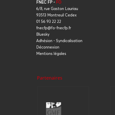
FNEC FP -
FO
6/8, rue Gaston Lauriau
93513 Montreuil Cedex
01 56 93 22 22
fnecfp@fo-fnecfp.fr
Bluesky
Adhésion - Syndicalisation
Déconnexion
Mentions légales
Partenaires