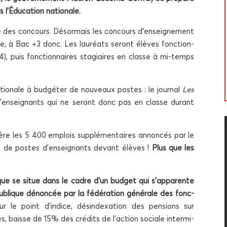
ns l’Éducation nationale.
e des concours. Désor­mais les concours d’enseignement
ce, à Bac +3 donc. Les lau­réats seront élèves fonc­tion­
), puis fonc­tion­naires sta­giaires en classe à mi-temps
o­nale à bud­gé­ter de nou­veaux postes : le jour­nal
Les
d’enseignants qui ne seront donc pas en classe durant
ère les 5 400 emplois sup­plé­men­taires annon­cés par le
iers de postes d’enseignants devant élèves !
Plus que les
que se situe dans le cadre d’un bud­get qui s’apparente
publique dénon­cée par la fédé­ra­tion géné­rale des fonc­
r le point d’indice, dés­in­dexa­tion des pen­sions sur
s, baisse de 15% des cré­dits de l’action sociale inter­mi­