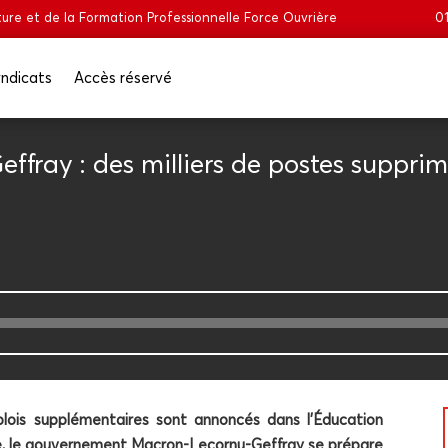
ure et de la Formation Professionnelle Force Ouvrière
01
n­di­cats
Accès réser­vé
­­fray : des mil­liers de postes sup­pri
is sup­plé­men­taires sont annon­cés dans l’Éducation
, le gou­ver­ne­ment Macron-Lecor­nu-Gef­fray se pré­pare