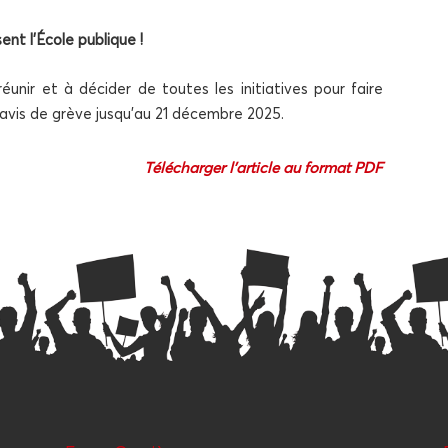
ent l’École publique !
unir et à déci­der de toutes les ini­tia­tives pour faire
pré­avis de grève jusqu’au 21 décembre 2025.
Télé­char­ger l’article au for­mat PDF