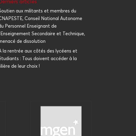
Der­niers articles
Sou­tien aux mili­tants et membres du
CNAPESTE, Conseil Natio­nal Auto­nome
du Per­son­nel Ensei­gnant de
l’Enseignement Secon­daire et Tech­nique,
mena­cé de dissolution
À la ren­trée aux côtés des lycéens et
étu­diants : Tous doivent accé­der à la
filière de leur choix !