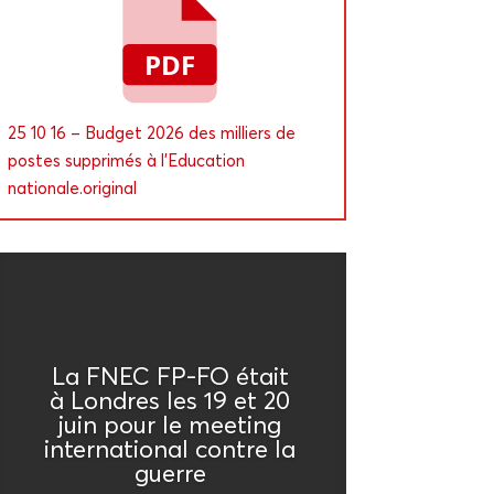
ou
diminuer
le
volume.
25 10 16 – Bud­get 2026 des mil­liers de
postes sup­pri­més à l’E­du­ca­tion
nationale.original
La FNEC FP-FO était
à Londres les 19 et 20
juin pour le mee­ting
inter­na­tio­nal contre la
guerre