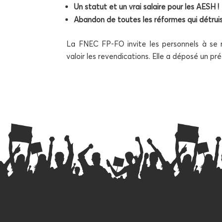
Un sta­tut et un vrai salaire pour les AESH !
Aban­don de toutes les réformes qui détruis
La FNEC FP-FO invite les per­son­nels à se ré
valoir les reven­di­ca­tions. Elle a dépo­sé un 