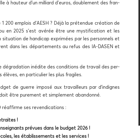
elle à hau­teur d’un mil­liard d’euros, dou­ble­ment des fran­
e 1 200 emplois d’AESH ? Déjà la pré­ten­due créa­tion de
 en 2025 s’est avé­rée être une mys­ti­fi­ca­tion et les
a­tion de han­di­cap expri­mées par les per­son­nels et
­vent dans les dépar­te­ments au refus des IA-DASEN et
dégra­da­tion inédite des condi­tions de tra­vail des per­
èves, en par­ti­cu­lier les plus fragiles.
­get de guerre impo­sé aux tra­vailleurs par d’indignes
. Il doit être pure­ment et sim­ple­ment abandonné.
O réaf­firme ses revendications :
traites !
’enseignants pré­vues dans le bud­get 2026 !
les, les éta­blis­se­ments et les services !