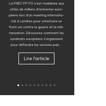
La FNEC FP-FO s’est mobi­li­sée aux
côtés de mil­liers d’ac­ti­vistes euro­
péens lors d’un mee­ting inter­na­tio­
nal à Londres pour construire un
front uni contre la guerre et la mili­
ta­ri­sa­tion. Décou­vrez com­ment les
syn­di­cats euro­péens s’or­ga­nisent
pour défendre les ser­vices pub…
Lire l’ar­ticle