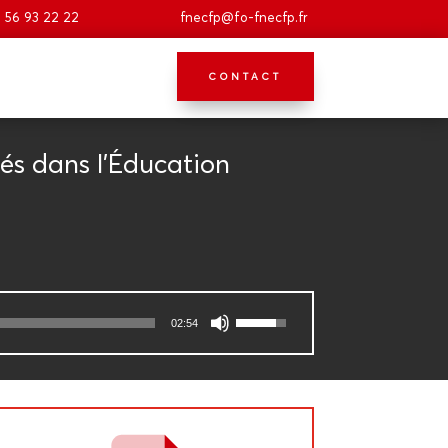
 56 93 22 22
fnecfp@fo-fnecfp.fr
CONTACT
­més dans l’Éducation
Utilisez
02:54
les
flèches
haut/bas
pour
augmenter