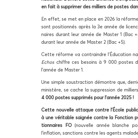
en fait à sup­pri­mer des mil­liers de postes da
En effet, se met en place en 2026 la réform
sont posi­tion­nés après la 3e année de licen
naires durant leur année de Mas­ter 1 (Bac +4
durant leur année de Mas­ter 2 (Bac +5).
Cette réforme va contraindre l’Éducation nati
Echos
chiffre ces besoins à 9 000 postes 
l’année de Mas­ter 1.
Une simple sous­trac­tion démontre que, der­ri
minis­tère, se cache la sup­pres­sion de mil­l
4 000 postes sup­pri­més pour l’année 2025 !
Cette nou­velle attaque contre l’École publi
à une véri­table sai­gnée contre la Fonc­tion 
tion­naires FO
(nou­velle année blanche pou
l’inflation, sanc­tions contre les agents malade