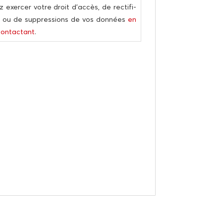
z exer­cer votre droit d’accès, de rec­ti­fi­
n ou de sup­pres­sions de vos don­nées
en
ontac­tant
.