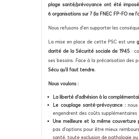
plage santé/prévoyance ont été impo­sés
6 orga­ni­sa­tions sur 7
(la FNEC FP-FO ne l’a
Nous refu­sons d’en sup­por­ter les conséqu
La mise en place de cette PSC est une
g
da­ri­té de la Sécu­ri­té sociale de 1945
: co
ses besoins. Face à la pré­ca­ri­sa­tion des p
Sécu qu’il faut tendre.
Nous vou­lons :
La liber­té d’adhésion à la com­plé­men­ta
Le cou­plage san­té-pré­voyance :
nous r
engendrent des coûts supplémentaires
Une meilleure et la même cou­ver­ture pou
pas d’options pour être mieux rem­bour­s
san­té, toute exclu­sion de patho­lo­gie ou