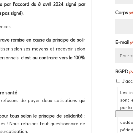
 par l’accord du 8 avril 2024 signé par
volume.
Corps
 pas signé)
.
(N
ences.
rave remise en cause du prin­cipe de soli­
E‑mail
(
ti­ser selon ses moyens et rece­voir selon
er­son­nels,
c’est au contraire vers le 100%
RGPD
(N
J’acc
Les in
ire santé
sont e
efu­sons de payer deux coti­sa­tions qui
par la
à usa
r tous selon le prin­cipe de soli­da­ri­té :
cédée
és ! Nous refu­sons tout ques­tion­naire de
périod
 surcotisation.