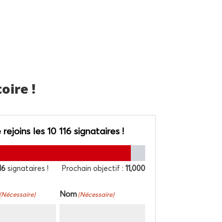
oire !
 rejoins les 10 116 signataires !
16
signataires !
Pro­chain objec­tif :
11,000
Nom
(Néces­saire)
(Néces­saire)