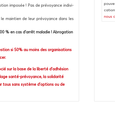
pou­ve
tion impo­sée ! Pas de pré­voyance indi­vi­
ca­tio
nous c
 le main­tien de leur pré­voyance dans les
100 % en cas d’arrêt mala­die ! Abro­ga­tion
­tion si 50% au moins des orga­ni­sa­tions
ncer.
cié sur la base de la liber­té d’adhésion
lage san­té-pré­voyance, la soli­da­ri­té
r tous sans sys­tème d’options ou de