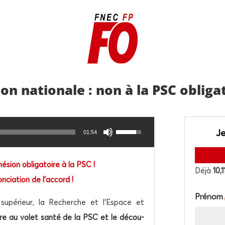
tion natio­nale : non à la PSC obligat
Utilisez
Je
01:54
les
flèches
haut/bas
ésion obli­ga­toire à la PSC !
Déjà
10,1
pour
­cia­tion de l’accord !
augmenter
Pré­nom
ou
 supé­rieur, la Recherche et l’Espace et
diminuer
toire au volet san­té de la PSC et le décou­
le