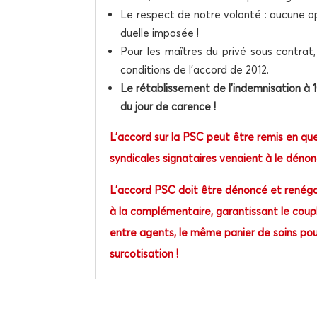
Le res­pect de notre volon­té : aucune op
duelle imposée !
Pour les maîtres du pri­vé sous contrat,
condi­tions de l’ac­cord de 2012.
Le réta­blis­se­ment de l’indemnisation à 
du jour de carence !
L’accord sur la PSC peut être remis en ques
syn­di­cales signa­taires venaient à le déno
L’accord PSC doit être dénon­cé et rené­go­
à la com­plé­men­taire, garan­tis­sant le cou­p
entre agents, le même panier de soins pou
surcotisation !