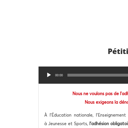
Péti­
Lecteur
00:00
audio
Nous ne vou­lons pas de l’adh
Nous exi­geons la dénon
À l’Éducation natio­nale, l’Enseignement
à Jeu­nesse et Sports,
l
’adhé­sion obli­ga­