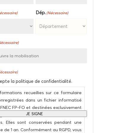
Dép.
éces­saire)
(Néces­saire)
Dépar­
Néces­saire)
te­
ment
éces­saire)
epte la poli­tique de confidentialité.
for­ma­tions recueillies sur ce for­mu­laire
nre­gis­trées dans un fichier infor­ma­ti­sé
 FNEC FP-FO et des­ti­nées exclu­si­ve­ment
JE SIGNE
ge interne et ne sont ni ven­dues, ni
s. Elles sont conser­vées pen­dant une
e de 1 an. Confor­mé­ment au RGPD, vous